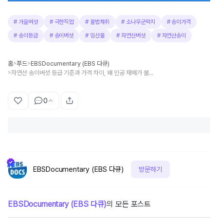
#
가을버섯
#
극한직업
#
불법채취
#
소나무군락지
#
송이가격
#
송이등급
#
송이버섯
#
임산물
#
자연산버섯
#
자연산송이
홈
푸드
EBSDocumentary (EBS 다큐)
>
>
자연산 송이버섯 등급 기준과 가격 차이, 왜 인공 재배가 불가능할까?
>
0
EBSDocumentary (EBS 다큐)
방문하기
EBSDocumentary (EBS 다큐)
의 모든 포스트