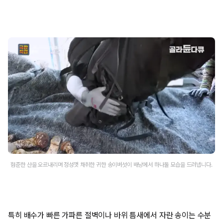
험준한 산을 오르내리며 정성껏 채취한 귀한 송이버섯이 배낭에서 하나둘 모습을 드러냅니다.
특히 배수가 빠른 가파른 절벽이나 바위 틈새에서 자란 송이는 수분