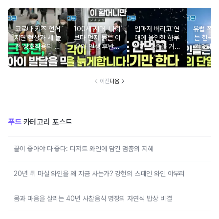
코로나 키즈 언어
100세 시대, 나이
입마저 버리고 연
유럽 폭염
지연 현상과 세 돌
보다 먼저 늙는 이
애에 올인한 하루
는 한국의
전 상호작용의 중
유와 인생 후반전
살이, 생존을 거스
기술과 
요성
을 바꾸는 시간의
르는 기묘한 번식
비밀
전략
이전
다음
푸드
카테고리 포스트
끝이 좋아야 다 좋다: 디저트 와인에 담긴 멈춤의 지혜
20년 뒤 마실 와인을 왜 지금 사는가? 강헌의 스페인 와인 야부리
몸과 마음을 살리는 40년 사찰음식 명장의 자연식 밥상 비결