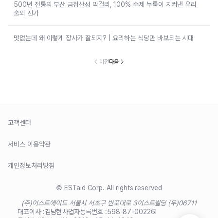
500년 전통의 부산 금정산성 막걸리, 100% 수제 누룩이 지켜낸 우리
술의 진가
맛없는데 왜 이렇게 장사가 잘되지? | 요리하는 식당만 바보되는 시대
이전
다음
고객센터
서비스 이용약관
개인정보처리방침
© ESTaid Corp. All rights reserved
(주)이스트에이드 서울시 서초구 반포대로 3
이스트빌딩 (우)06711
대표이사 :
김남현
사업자등록번호 :
598-87-00226