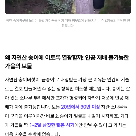
귀한 송이버섯을 노리는 불법 채취꾼을 막기 위해 밤낮없이 산을 지키는 작업자들의 긴박한 현
장입니다.
왜 자연산 송이에 이토록 열광할까: 인공 재배 불가능한
가을의 보물
자연산 송이버섯이 '금송이'로 대접받는 가장 큰 이유는 인간의 기술
로는 결코 만들어낼 수 없는 상징적인 희소성 때문입니다. 송이는 살
아 있는 소나무 뿌리에서만 포자가 형성되어 자라기 때문에 인공 재
배가 아예 불가능합니다. 보통
20년에서 30년 이상
자란 소나무들
이 군락을 이루어야만 비로소 송이가 얼굴을 내밀기 시작하죠. 게다
가 가을철 딱
1~2달 남짓한 짧은 시기
에만 만날 수 있어 그 가치는
더욱 치솟을 수밖에 없습니다.