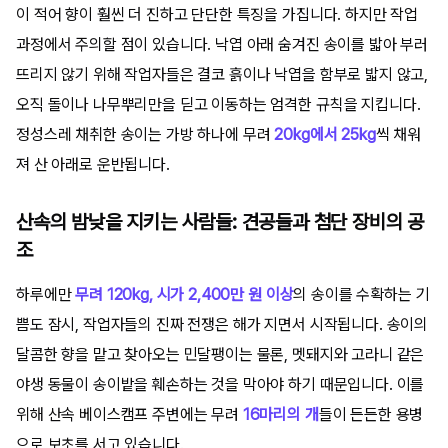
이 적어 향이 훨씬 더 진하고 단단한 특징을 가집니다. 하지만 작업
과정에서 주의할 점이 있습니다. 낙엽 아래 숨겨진 송이를 밟아 부러
뜨리지 않기 위해 작업자들은 결코 흙이나 낙엽을 함부로 밟지 않고,
오직 돌이나 나무뿌리만을 딛고 이동하는 엄격한 규칙을 지킵니다.
정성스레 채취한 송이는 가방 하나에 무려
20kg에서 25kg
씩 채워
져 산 아래로 운반됩니다.
산속의 밤낮을 지키는 사람들: 견공들과 첨단 장비의 공
조
하루에만
무려 120kg, 시가 2,400만 원 이상
의 송이를 수확하는 기
쁨도 잠시, 작업자들의 진짜 전쟁은 해가 지면서 시작됩니다. 송이의
달콤한 향을 맡고 찾아오는 민달팽이는 물론, 멧돼지와 고라니 같은
야생 동물이 송이밭을 훼손하는 것을 막아야 하기 때문입니다. 이를
위해 산속 베이스캠프 주변에는 무려
16마리의 개
들이 든든한 용병
으로 보초를 서고 있습니다.