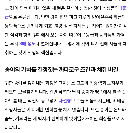
고 갓이 전혀 펴지지 않은 채 옅은 갈색이 선명한 것이 최상품인
1등
급
으로 분류됩니다. 반면 갓이 활짝 피고 자루가 얇아질수록 하품인
등외품으로 밀려나게 되죠. 영양 성분 자체는 큰 차이가 없지만 아삭
한 식감과 향의 깊이에서 오는 차이 때문에, 1등급과 등외품의 가격
은 무려
3배 정도
나 벌어집니다. 그렇기에 갓이 피기 전에 서둘러 채
취하는 것이 작업의 핵심입니다.
송이의 가치를 결정짓는 까다로운 조건과 채취 비결
귀한 송이를 찾아내는 과정은 그야말로 고도의 집중력과 노하우가
필요한 보물찾기입니다. 일반 낙엽과 달리 송이가 땅속에서 불쑥 솟
아오를 때는 낙엽이 둥그렇게
나선형
으로 들어 올려지는데, 베테랑
작업자들은 이 미세한 변화를 놓치지 않습니다. 또한 송이는 온도와
습도, 기후라는 세 박자가 완벽하게 맞아떨어져야만 최상품으로 자
라납니다.