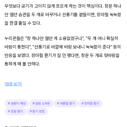
무엇보다 공기가 고이지 않게 흐르게 하는 것이 핵심이다. 창문 하나
만 열던 습관을 두 개로 바꾸거나 선풍기를 곁들이면, 장마철 눅눅함
을 한결 줄일 수 있다.
누리꾼들은 "창 하나만 열던 게 소용없었구나", "두 개 여니 확실히
바람이 통한다", "선풍기로 바깥에 바람 보내니 눅눅함이 준다" 등의
반응을 보였다. 장마철 환기가 잘 안 됐다면, 창문 두 개로 맞바람을
통하게 해 볼 만하다.
[원문 보기]
#
곰팡이 예방
#
살림 노하우
#
여름철 환기
#
장마철 환기
#
창문 환기
#
환기 방법