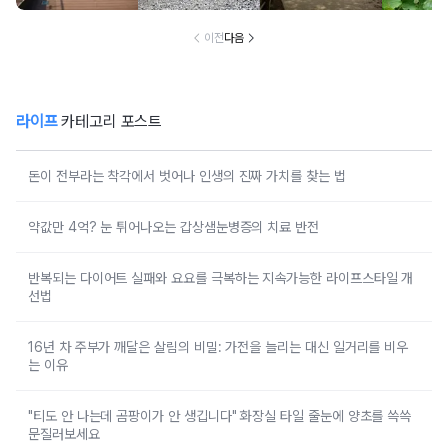
10m 야경 명소
수욕장
책 코스
장료 무
이전
다음
라이프
카테고리 포스트
돈이 전부라는 착각에서 벗어나 인생의 진짜 가치를 찾는 법
약값만 4억? 눈 튀어나오는 갑상샘눈병증의 치료 반전
반복되는 다이어트 실패와 요요를 극복하는 지속가능한 라이프스타일 개
선법
16년 차 주부가 깨달은 살림의 비밀: 가전을 늘리는 대신 일거리를 비우
는 이유
"티도 안 나는데 곰팡이가 안 생깁니다" 화장실 타일 줄눈에 양초를 쓱쓱
문질러보세요