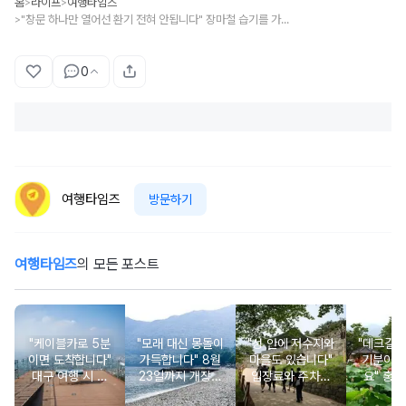
홈
라이프
여행타임즈
>
>
"창문 하나만 열어선 환기 전혀 안됩니다" 장마철 습기를 가장 효과적으로 빼는 환기 방법입니다
>
0
여행타임즈
방문하기
여행타임즈
의 모든 포스트
"케이블카로 5분
"모래 대신 몽돌이
"성 안에 저수지와
"데크길 
이면 도착합니다"
가득합니다" 8월
마을도 있습니다"
기분이 
대구 여행 시 꼭
23일까지 개장되
입장료와 주차비
요" 홍련
가봐야 할 해발 5
는 조용한 몽돌 해
도 무료인 성벽 산
연꽃이 