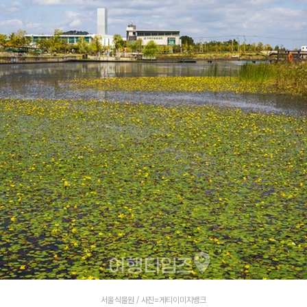
서울식물원 / 사진=게티이미지뱅크