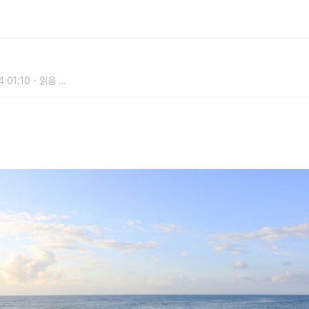
라 64km 이어지는 해안 절경 트레
 01:10
읽음
...