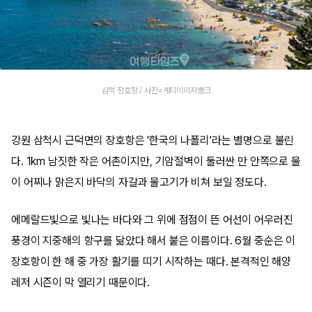
삼척 장호항 / 사진=게티이미지뱅크
강원 삼척시 근덕면의 장호항은 '한국의 나폴리'라는 별명으로 불린
다. 1km 남짓한 작은 어촌이지만, 기암절벽이 둘러싼 만 안쪽으로 물
이 어찌나 맑은지 바닥의 자갈과 물고기가 비쳐 보일 정도다.
에메랄드빛으로 빛나는 바다와 그 위에 점점이 뜬 어선이 어우러진
풍경이 지중해의 항구를 닮았다 해서 붙은 이름이다. 6월 중순은 이
장호항이 한 해 중 가장 활기를 띠기 시작하는 때다. 본격적인 해양
레저 시즌이 막 열리기 때문이다.