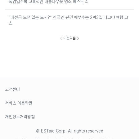
폭염일수록 고혹적인 배롱나무꽃 명소 베스트 4
“대전급 노잼 일본 도시?” 한국인 편견 깨부수는 2박3일 나고야 여행 코
스
이전
다음
고객센터
서비스 이용약관
개인정보처리방침
© ESTaid Corp. All rights reserved