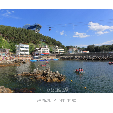
삼척 장호항 / 사진=게티이미지뱅크