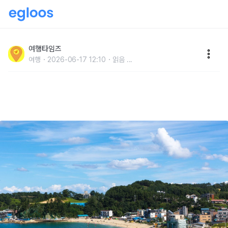
"물이 이렇게 깨끗합니다" 해상 케이블카과 투명카약도
있는 여름 바다 여행지
여행타임즈
여행
2026-06-17 12:10
읽음
...