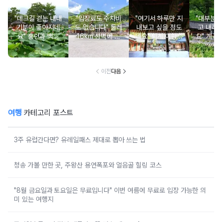
"데크길 걷는 내내
"입장료도 주차비
"여기서 하루만 지
"대부분 
기분이 좋아지네
도 없습니다" 둘레
내보고 싶을 정도
고 내려
요" 홍련과 백련
16km 성벽에 쌓
네요" 퇴계 이황이
요" 계곡
연꽃이 가득한 입
인 사찰과 여름 폭
직접 지어 더욱 유
는 입구에
장료 무료 여행지
포 명소
명해진 서당
이전
다음
여행
카테고리 포스트
3주 유럽간다면? 유레일패스 제대로 뽑아 쓰는 법
청송 가볼 만한 곳, 주왕산 용연폭포와 얼음골 힐링 코스
"8월 금요일과 토요일은 무료입니다" 이번 여름에 무료로 입장 가능한 의
미 있는 여행지