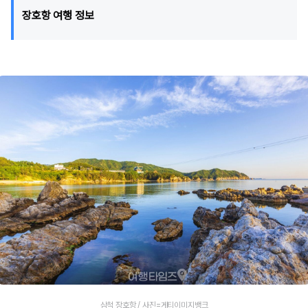
장호항 여행 정보
삼척 장호항 / 사진=게티이미지뱅크