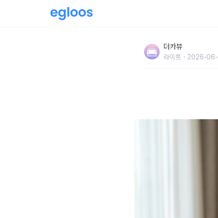
"수돗물 vs 정수기 물 중 뭐가 더 좋을까?" 
더카뷰
번식이 차이납니다
라이프
2026-06-