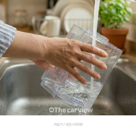
가습기 / 사진=더카뷰