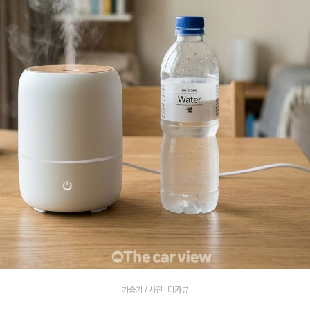
가습기 / 사진=더카뷰