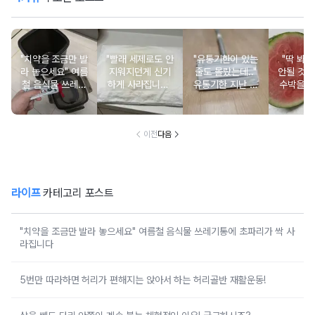
"치약을 조금만 발
"빨래 세제로도 안
"유통기한이 있는
"딱 봐도
라 놓으세요" 여름
지워지던게 신기
줄도 몰랐는데.."
안될 것 같
철 음식물 쓰레기
하게 사라집니다"
유통기한 지난 일
수박을 
통에 초파리가 싹
베개 커버에 생긴
회용 마스크를 밀
랐을 때
사라집니다
노란 얼룩에 '이것'
대 걸레에 붙여보
모양이 
한 펌프면 됩니다
세요
심히 살
이전
다음
라이프
카테고리 포스트
"치약을 조금만 발라 놓으세요" 여름철 음식물 쓰레기통에 초파리가 싹 사
라집니다
5번만 따라하면 허리가 편해지는 앉아서 하는 허리골반 재활운동!