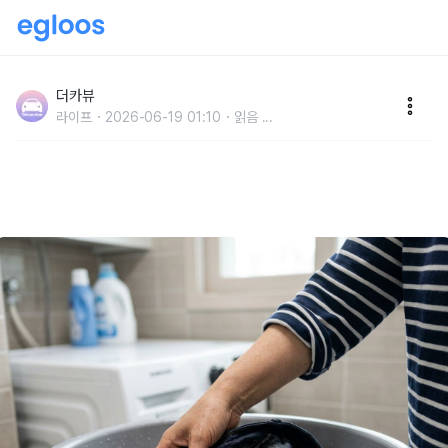
"물 빠짐이 확 줄어듭니다" 새로 산 청바지는 '이것' 넣고
빨래 한번 해보세요..색이 오래 유지됩니다
더카뷰
라이프
2026-06-19 01:10
읽음
...