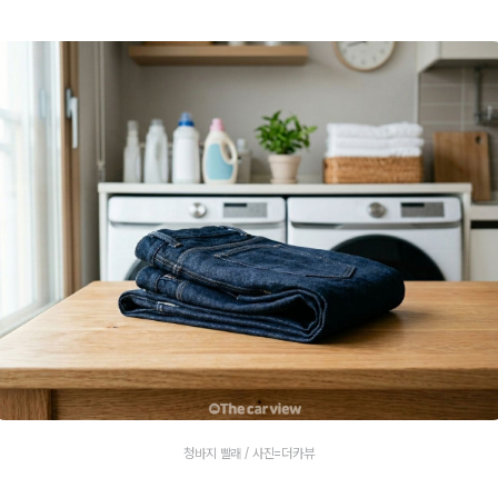
청바지 빨래 / 사진=더카뷰