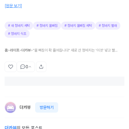
[원문 보기]
#
새 청바지 세탁
#
청바지 물빠짐
#
청바지 물빠짐 세탁
#
청바지 빨래
#
청바지 식초
홈
라이프
더카뷰
"물 빠짐이 확 줄어듭니다" 새로 산 청바지는 '이것' 넣고 빨래 한번 해보세요..색이 오래 유지됩니다
>
>
>
0
더카뷰
방문하기
더카뷰
의 모든 포스트