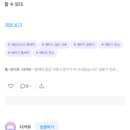
할 수 있다.
[원문 보기]
#
과탄산소다 통세척
#
세탁기 검은 가루
#
세탁기 곰팡이
#
세탁기 청소
#
세탁기 통세척
#
세탁조 청소
홈
라이프
더카뷰
"빨래에 검은 가루나 먼지가 싹 사라졌습니다" 곰팡이 천국인 세탁기 세탁조 집에서도 쉽게 청소할 수 있습니다
>
>
>
0
더카뷰
방문하기