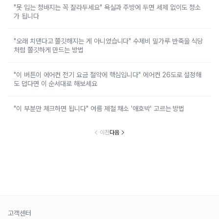
"못 입는 청바지는 꼭 잘라두세요" 욕실과 주방에 두면 세제 없이도 청소
가 됩니다
"오래 치댄다고 쫄깃해지는 게 아니었습니다" 수제비 밀가루 반죽을 식당
처럼 쫄깃하게 만드는 방법
"이 버튼이 에어컨 전기 요금 절약에 핵심입니다" 에어컨 26도로 설정해
도 덥다면 이 순서대로 해보세요
"이 부분만 체크하면 됩니다" 여름 제철 채소 '애호박' 고르는 방법
이전
다음
고객센터