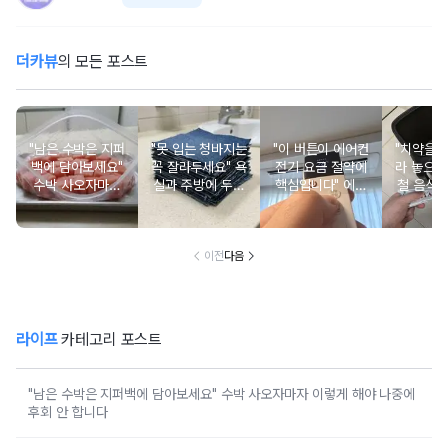
더카뷰
의 모든 포스트
"남은 수박은 지퍼
"못 입는 청바지는
"이 버튼이 에어컨
"치약을 
백에 담아보세요"
꼭 잘라두세요" 욕
전기 요금 절약에
라 놓으세
수박 사오자마자
실과 주방에 두면
핵심입니다" 에어
철 음식
이렇게 해야 나중
세제 없이도 청소
컨 26도로 설정해
통에 초
에 후회 안 합니다
가 됩니다
도 덥다면 이 순서
사라
대로 해보세요
이전
다음
라이프
카테고리 포스트
"남은 수박은 지퍼백에 담아보세요" 수박 사오자마자 이렇게 해야 나중에
후회 안 합니다