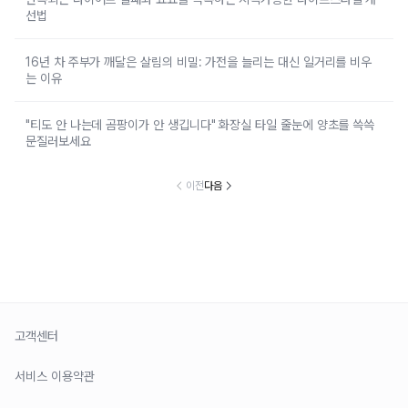
선법
16년 차 주부가 깨달은 살림의 비밀: 가전을 늘리는 대신 일거리를 비우
는 이유
"티도 안 나는데 곰팡이가 안 생깁니다" 화장실 타일 줄눈에 양초를 쓱쓱
문질러보세요
이전
다음
고객센터
서비스 이용약관