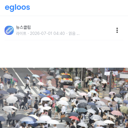
'머리카락 덜 빠진다고..?' 요즘 같이 햇빛 쨍쨍한 여름날,
양산 쓰면 탈모 예방에 도움 된다는 이야기의 진실
뉴스클립
라이프
2026-07-01 04:40
읽음
...