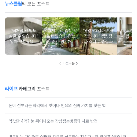
뉴스클립
의 모든 포스트
"떡처럼 된 밥도
"이제 무료 입장으
"8월 23일까지 개
"무조건 
살릴 수 있습니다"
로 바꼈습니다" 보
장입니다" 캠핑장
야 합니다
알아두면 유용한
는 순간 경건해지
과 소나무 숲길이
도시락에
물 많은 진 밥 살
고 마음이 편안해
붙어있는 조용한
마토 꼭
리는 방법
지는 사찰 여행지
남해 해수욕장
넣으면 
이전
다음
라이프
카테고리 포스트
돈이 전부라는 착각에서 벗어나 인생의 진짜 가치를 찾는 법
약값만 4억? 눈 튀어나오는 갑상샘눈병증의 치료 반전
반복되는 다이어트 실패와 요요를 극복하는 지속가능한 라이프스타일 개