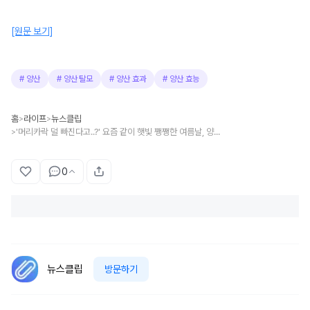
[원문 보기]
#
양산
#
양산 탈모
#
양산 효과
#
양산 효능
홈
라이프
뉴스클립
>
>
'머리카락 덜 빠진다고..?' 요즘 같이 햇빛 쨍쨍한 여름날, 양산 쓰면 탈모 예방에 도움 된다는 이야기의 진실
>
0
뉴스클립
방문하기