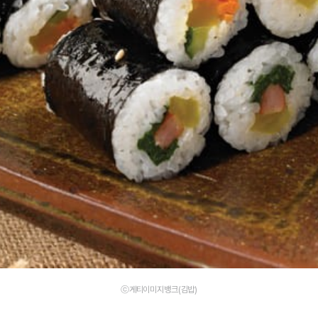
ⓒ게티이미지뱅크(김밥)