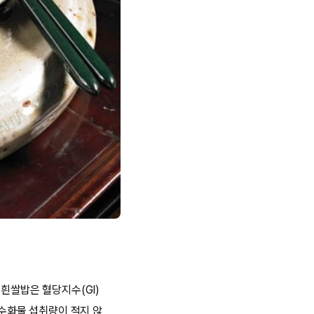
 흰쌀밥은 혈당지수(GI)
탄수화물 섭취량이 적지 않