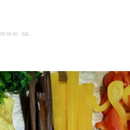
어가는데도, '혈당' 엄청 뛰게 만든
29 00:40
읽음
...