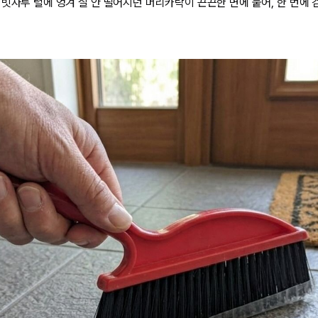
빗자루 털에 엉겨 잘 안 떨어지던 머리카락이 끈끈한 면에 붙어, 한 번에 걷