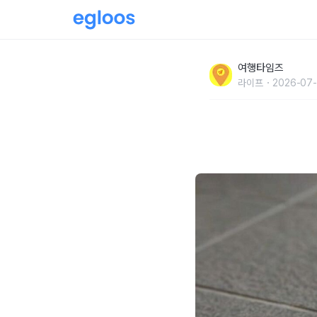
"먼지 날림 걱정 없습니다" 빗자루와 테이프만
여행타임즈
라이프
2026-07-