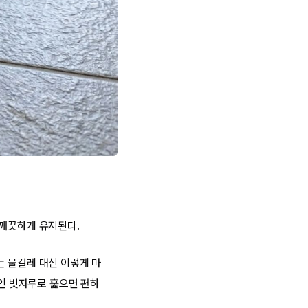
 깨끗하게 유지된다.
는 물걸레 대신 이렇게 마
붙인 빗자루로 훑으면 편하