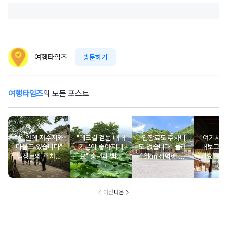
여행타임즈
방문하기
여행타임즈
의 모든 포스트
"성 안에 저수지와
"데크길 걷는 내내
"입장료도 주차비
"여기서 
마을도 있습니다"
기분이 좋아지네
도 없습니다" 둘레
내보고 
입장료와 주차비
요" 홍련과 백련
16km 성벽에 쌓
네요" 퇴
도 무료인 성벽 산
연꽃이 가득한 입
인 사찰과 여름 폭
직접 지어
책 코스
장료 무료 여행지
포 명소
명해진
이전
다음