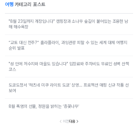
여행
카테고리 포스트
"8월 23일까지 개장입니다" 캠핑장과 소나무 숲길이 붙어있는 조용한 남
해 해수욕장
“교토 대신 전주?” 홀라플라이, 과잉관광 피할 수 있는 세계 대체 여행지
순위 발표
"성 안에 저수지와 마을도 있습니다" 입장료와 주차비도 무료인 성벽 산책
코스
도쿄도청서 ‘하츠네 미쿠 라이트 도쿄’ 상영… 프로젝션 매핑 신규 작품 선
보여
8월 폭염의 선물, 정원을 밝히는 ‘층꽃나무’
이전
다음