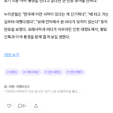
보기 드문 사막 풍경을 만나고 싶다면 한 번쯤 찾아볼 만하다.
누리꾼들은 "한국에 이런 사막이 있다는 게 신기하다", "배 타고 가는
길부터 여행다웠다", "모래 언덕에서 본 바다가 잊히지 않는다" 등의
반응을 보였다. 모래사막과 바다가 어우러진 인천 대청도에서, 봄빛
신록과 이색 풍경을 함께 즐겨 보길 권한다.
[원문 보기]
#
대청도
#
서해 최북단
#
인천 대청도
#
인천 여행지
홈
여행
여행타임즈
>
>
"한국의 사하라가 이곳 입니다" 보기 드문 모래사막을 품은 여름 바다 여행지
>
0