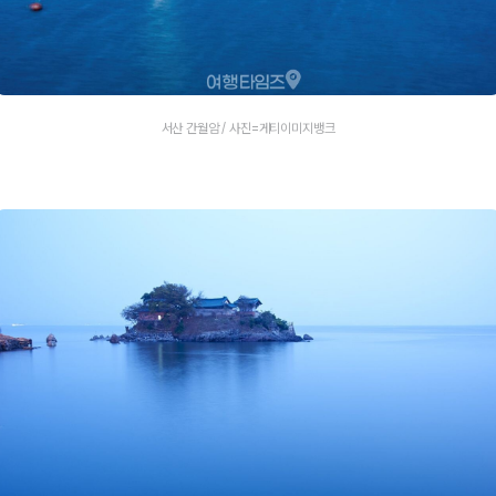
서산 간월암 / 사진=게티이미지뱅크