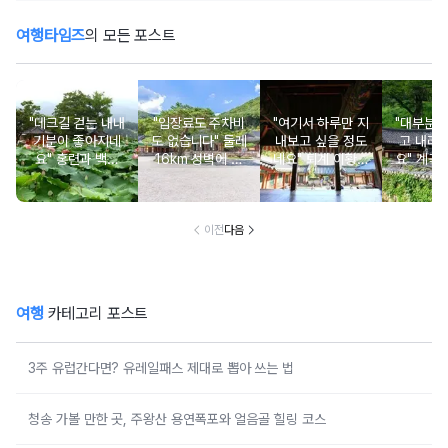
여행타임즈
의 모든 포스트
"데크길 걷는 내내
"입장료도 주차비
"여기서 하루만 지
"대부분 
기분이 좋아지네
도 없습니다" 둘레
내보고 싶을 정도
고 내려
요" 홍련과 백련
16km 성벽에 쌓
네요" 퇴계 이황이
요" 계곡
연꽃이 가득한 입
인 사찰과 여름 폭
직접 지어 더욱 유
는 입구에
장료 무료 여행지
포 명소
명해진 서당
이전
다음
여행
카테고리 포스트
3주 유럽간다면? 유레일패스 제대로 뽑아 쓰는 법
청송 가볼 만한 곳, 주왕산 용연폭포와 얼음골 힐링 코스