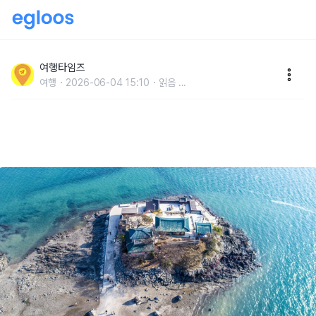
"하루 두 번 바다가 길을 열어줍니다" 입장료 무료에
600년 역사를 지닌 신비한 섬 여행지
여행타임즈
여행
2026-06-04 15:10
읽음
...