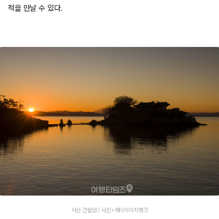
적을 만날 수 있다.
서산 간월암 / 사진=게티이미지뱅크