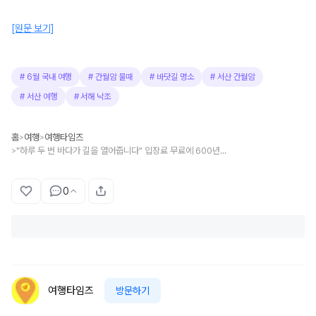
[원문 보기]
#
6월 국내 여행
#
간월암 물때
#
바닷길 명소
#
서산 간월암
#
서산 여행
#
서해 낙조
홈
여행
여행타임즈
>
>
"하루 두 번 바다가 길을 열어줍니다" 입장료 무료에 600년 역사를 지닌 신비한 섬 여행지
>
0
여행타임즈
방문하기