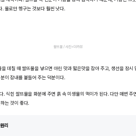
. 물로만 헹구는 것보다 훨씬 낫다.
쌀뜨물 / 사진=더카뷰
물을 데칠 때 쌀뜨물을 넣으면 아린 맛과 떫은맛을 잡아 주고, 생선을 잠시
성분이 잡내를 붙들어 주는 덕분이다.
. 식힌 쌀뜨물을 화분에 주면 흙 속 미생물의 먹이가 된다. 다만 매번 주
하는 것이 좋다.
 원리