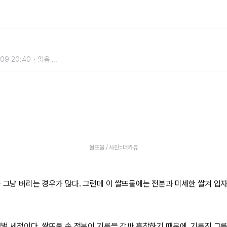
항상 버리던 쌀뜨물을 살림에 활용하
09 20:40
읽음
...
쌀뜨물 / 사진=더카뷰
 그냥 버리는 경우가 많다. 그런데 이 쌀뜨물에는 전분과 미세한 쌀겨 입자
애벌 세척이다. 쌀뜨물 속 전분이 기름을 감싸 흡착하기 때문에, 기름진 그