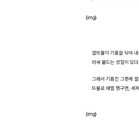
{img}
쌀뜨물이 기름을 닦아 내는
러싸 붙드는 성질이 있다
그래서 기름진 그릇에 쌀
뜨물로 애벌 헹구면, 세
{img}