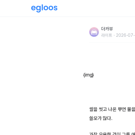
"지금까지 버린 게 너무 아깝습니다" 쌀 씻고 
더카뷰
는 4가지 방법
라이프
2026-07-
{img}
쌀을 씻고 나온 뿌연 물을
쓸모가 많다.
가장 유용한 것이 그릇 