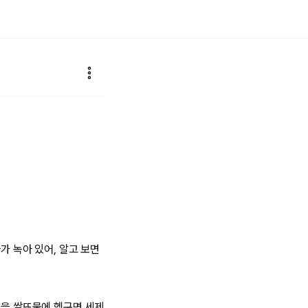
가 녹아 있어, 알고 보면
릇을 쌀뜨물에 헹구면 세제