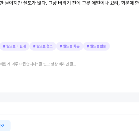
 물이지만 쓸모가 많다. 그냥 버리기 전에 그릇 애벌이나 요리, 화분에 한
#
쌀뜨물 비린내
#
쌀뜨물 청소
#
쌀뜨물 화분
#
쌀뜨물 활용
"지금까지 버린 게 너무 아깝습니다" 쌀 씻고 항상 버리던 쌀뜨물을 살림에 활용하는 4가지 방법
하기