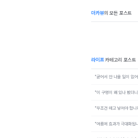
더카뷰
의 모든 포스트
"굳어서 안 나올
"
일이 없어집니다"
나
소금이나 고추가
대
루 담아둔 조미료
도
통에 이쑤시개를
넘
꽂아보세요
라이프
카테고리 포스트
"굳어서 안 나올 일이 없
"이 구멍이 왜 있나 봤더
"무조건 떼고 넣어야 합니
"여름에 효과가 극대화됩니