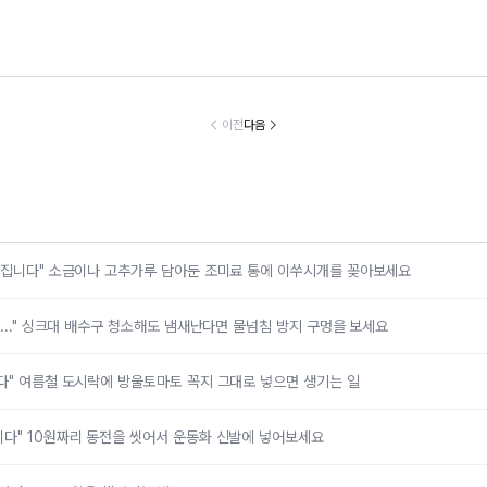
이 구멍이 왜 있
"여름에 효과가 극
"밥 지을 때 한 방
"남은 수박은 
 봤더니..." 싱크
대화됩니다" 10원
울만 넣어보세요"
백에 담아보세
 배수구 청소해
짜리 동전을 씻어
하루가 지나도 갓
수박 사오자마
이전
다음
 냄새난다면 물
서 운동화 신발에
지은 밥처럼 밥알
이렇게 해야 
침 방지 구멍을
넣어보세요
이 살아있습니다
에 후회 안 합
보세요
어집니다" 소금이나 고추가루 담아둔 조미료 통에 이쑤시개를 꽂아보세요
니..." 싱크대 배수구 청소해도 냄새난다면 물넘침 방지 구멍을 보세요
다" 여름철 도시락에 방울토마토 꼭지 그대로 넣으면 생기는 일
다" 10원짜리 동전을 씻어서 운동화 신발에 넣어보세요