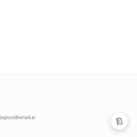
)
egloos@estaid.ai