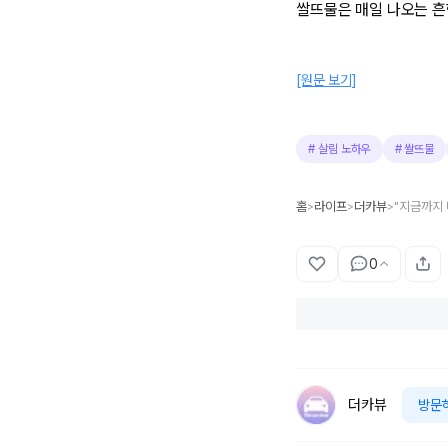
쌀뜨물은 매일 나오는 흔한
[원문 보기]
#
살림 노하우
#
쌀뜨물
홈
라이프
더카뷰
>
>
>
0
더카뷰
방문