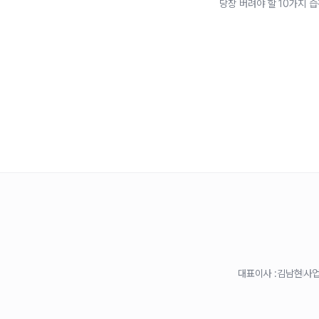
당장 버려야 할 10가지 
대표이사 :
김남현
사업