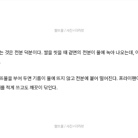
쌀뜨물 / 사진=더카뷰
 것은 전분 덕분이다. 쌀을 씻을 때 겉면의 전분이 물에 녹아 나오는데, 
.
뜨물을 부어 두면 기름이 물에 뜨지 않고 전분에 붙어 떨어진다. 프라이팬
제를 적게 쓰고도 깨끗이 닦인다.
쌀뜨물 / 사진=더카뷰