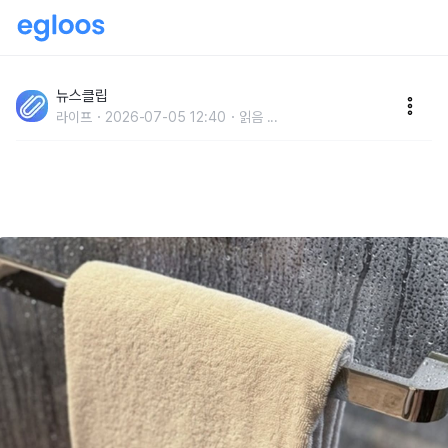
'무작정 섬유유연제에 담그는 것 아닙니다..' 불쾌한 여름
철 수건 쉰내, 한 번에 없앨 수 있는 '세탁 꿀팁'
뉴스클립
라이프
2026-07-05 12:40
읽음
...