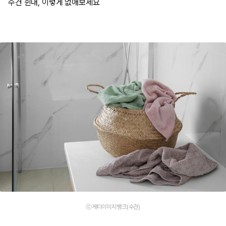
수건 쉰내, 이렇게 없애보세요
ⓒ게티이미지뱅크(수건)