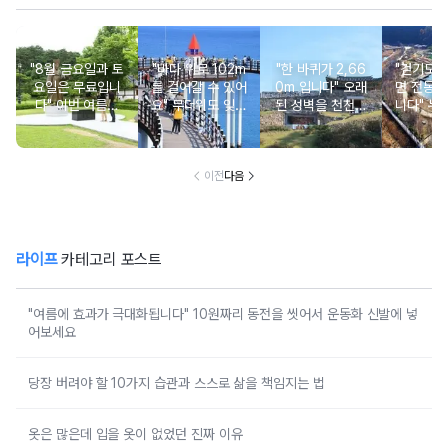
"8월 금요일과 토
"바다 위로 102m
"한 바퀴가 2,66
"걷기도 
요일은 무료입니
를 걸어갈 수 있어
0m 입니다" 오래
면 전동차
다" 이번 여름에
요" 무더위도 잊게
된 성벽을 천천히
니다" 누
무료로 입장 가능
만드는 여름 바다
둘러보며 걷기 좋
로 편하게
한 의미 있는 여행
풍경 여행지
은 여행지
기 좋은
지
이전
다음
라이프
카테고리 포스트
"여름에 효과가 극대화됩니다" 10원짜리 동전을 씻어서 운동화 신발에 넣
어보세요
당장 버려야 할 10가지 습관과 스스로 삶을 책임지는 법
옷은 많은데 입을 옷이 없었던 진짜 이유