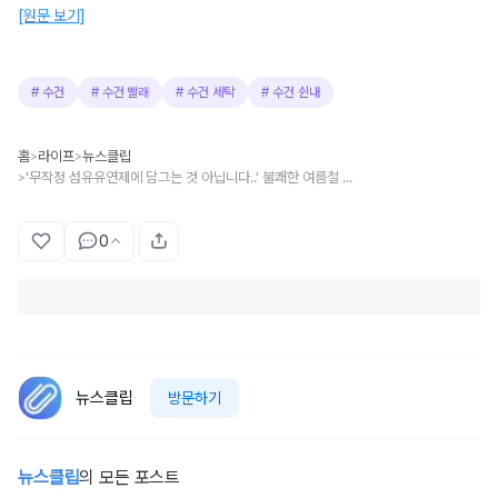
[원문 보기]
#
수건
#
수건 빨래
#
수건 세탁
#
수건 쉰내
홈
라이프
뉴스클립
>
>
'무작정 섬유유연제에 담그는 것 아닙니다..' 불쾌한 여름철 수건 쉰내, 한 번에 없앨 수 있는 '세탁 꿀팁'
>
0
뉴스클립
방문하기
뉴스클립
의 모든 포스트