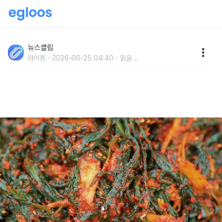
'파김치 아닙니다..' 점점 더워지는 초여름, 밥 반찬으로
먹으면 건강 한 번에 챙길 수 있는 '쓴맛 김치' 정체
뉴스클립
라이프
2026-06-25 04:40
읽음
...