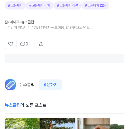
#
고들빼기
#
고들빼기 김치
#
고들빼기 성분
#
고들빼기 효능
홈
라이프
뉴스클립
>
>
'파김치 아닙니다..' 점점 더워지는 초여름, 밥 반찬으로 먹으면 건강 한 번에 챙길 수 있는 '쓴맛 김치' 정체
>
0
뉴스클립
방문하기
뉴스클립
의 모든 포스트