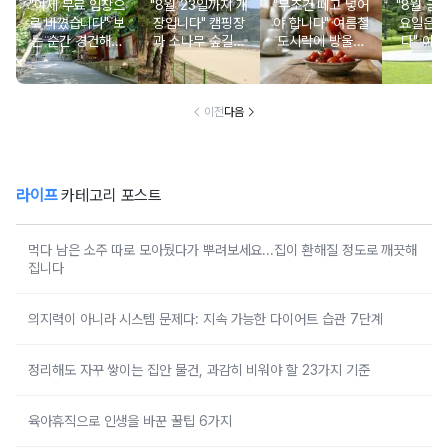
"이제 무료 입장으
"8월 23일까지 개
"무조건 떼고 넣어
"8월 금
로 바꼈습니다" 보
장입니다" 캠핑장
야 합니다" 여름철
요일은 
는 순간 경건해지
과 소나무 숲길이
도시락에 방울토
다" 이번
고 마음이 편안해
붙어있는 조용한
마토 꼭지 그대로
무료로 
지는 사찰 여행지
남해 해수욕장
넣으면 생기는 일
한 의미 
이전
다음
라이프
카테고리 포스트
먹다 남은 소주 따로 모아뒀다가 뿌려보세요...집이 환해질 정도로 깨끗해
집니다
의지력이 아니라 시스템 문제다: 지속 가능한 다이어트 습관 7단계
정리해도 자꾸 쌓이는 집안 물건, 과감히 비워야 할 23가지 기준
육아휴직으로 인생을 바꾼 꿀팁 6가지