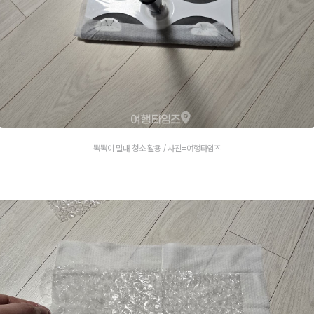
뽁뽁이 밀대 청소 활용 / 사진=여행타임즈