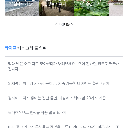
23일까지 개장되
입장료와 주차비
요" 홍련과 백련
16km 
는 조용한 몽돌 해
도 무료인 성벽 산
연꽃이 가득한 입
인 사찰과
수욕장
책 코스
장료 무료 여행지
포 
이전
다음
라이프
카테고리 포스트
먹다 남은 소주 따로 모아뒀다가 뿌려보세요...집이 환해질 정도로 깨끗해
집니다
의지력이 아니라 시스템 문제다: 지속 가능한 다이어트 습관 7단계
정리해도 자꾸 쌓이는 집안 물건, 과감히 비워야 할 23가지 기준
육아휴직으로 인생을 바꾼 꿀팁 6가지
비싼 중고 가구와 특산물로 팬덤을 만든 디앤디파트먼트의 비즈니스 구조