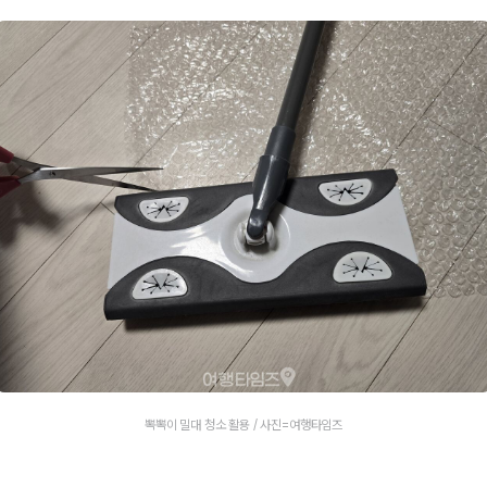
뽁뽁이 밀대 청소 활용 / 사진=여행타임즈