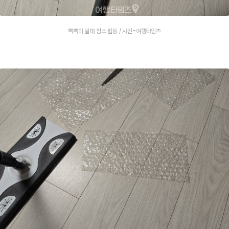
뽁뽁이 밀대 청소 활용 / 사진=여행타임즈