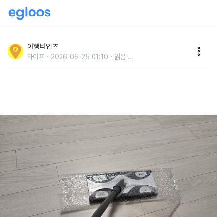
"이제 시간 내서라도 잘라둡니다" 항상 버리던 뽁뽁이를
밀대에 붙여보세요..청소기 필요 없습니다
여행타임즈
라이프
2026-06-25 01:10
읽음
...