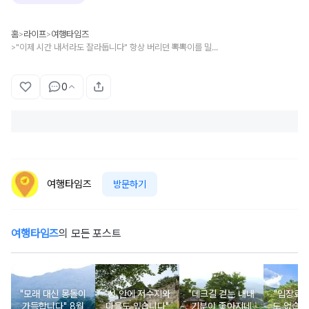
홈
라이프
여행타임즈
>
>
"이제 시간 내서라도 잘라둡니다" 항상 버리던 뽁뽁이를 밀대에 붙여보세요..청소기 필요 없습니다
>
0
여행타임즈
방문하기
여행타임즈
의 모든 포스트
"모래 대신 몽돌이
"성 안에 저수지와
"데크길 걷는 내내
"입장료
가득합니다" 8월
마을도 있습니다"
기분이 좋아지네
도 없습니