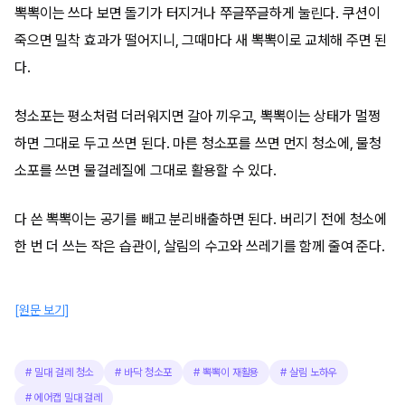
뽁뽁이는 쓰다 보면 돌기가 터지거나 쭈글쭈글하게 눌린다. 쿠션이
죽으면 밀착 효과가 떨어지니, 그때마다 새 뽁뽁이로 교체해 주면 된
다.
청소포는 평소처럼 더러워지면 갈아 끼우고, 뽁뽁이는 상태가 멀쩡
하면 그대로 두고 쓰면 된다. 마른 청소포를 쓰면 먼지 청소에, 물청
소포를 쓰면 물걸레질에 그대로 활용할 수 있다.
다 쓴 뽁뽁이는 공기를 빼고 분리배출하면 된다. 버리기 전에 청소에
한 번 더 쓰는 작은 습관이, 살림의 수고와 쓰레기를 함께 줄여 준다.
[원문 보기]
#
밀대 걸레 청소
#
바닥 청소포
#
뽁뽁이 재활용
#
살림 노하우
#
에어캡 밀대 걸레