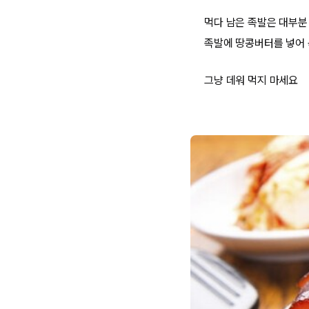
먹다 남은 족발은 대부분
족발에 땅콩버터를 넣어 볶
그냥 데워 먹지 마세요