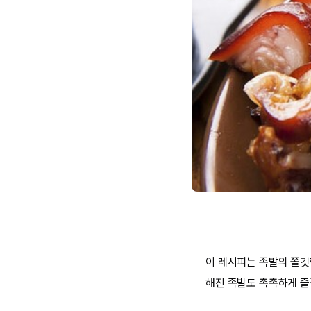
이 레시피는 족발의 쫄깃
해진 족발도 촉촉하게 즐