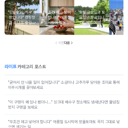
"8월 23일까지 개
"무조건 떼고 넣어
"8월 금요일과 토
"바다 위로
장입니다" 캠핑장
야 합니다" 여름철
요일은 무료입니
를 걸어갈
과 소나무 숲길이
도시락에 방울토
다" 이번 여름에
요" 무더
붙어있는 조용한
마토 꼭지 그대로
무료로 입장 가능
만드는 
남해 해수욕장
넣으면 생기는 일
한 의미 있는 여행
풍경 
지
이전
다음
라이프
카테고리 포스트
"굳어서 안 나올 일이 없어집니다" 소금이나 고추가루 담아둔 조미료 통에
이쑤시개를 꽂아보세요
"이 구멍이 왜 있나 봤더니..." 싱크대 배수구 청소해도 냄새난다면 물넘침
방지 구멍을 보세요
"무조건 떼고 넣어야 합니다" 여름철 도시락에 방울토마토 꼭지 그대로 넣
으면 생기는 일