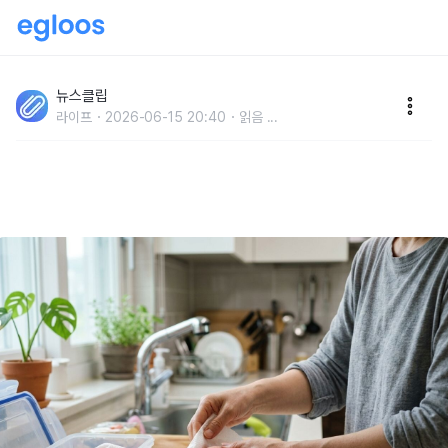
"냉장고에 바로 넣으면 단맛이 줄어듭니다" 여름 제철 과
일 복숭아를 훨씬 맛있게 먹는 보관 방법
뉴스클립
라이프
2026-06-15 20:40
읽음
...