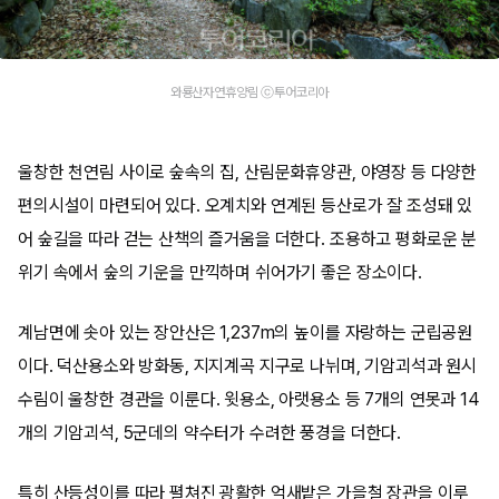
와룡산자연휴양림 ⓒ투어코리아
울창한 천연림 사이로 숲속의 집, 산림문화휴양관, 야영장 등 다양한
편의시설이 마련되어 있다. 오계치와 연계된 등산로가 잘 조성돼 있
어 숲길을 따라 걷는 산책의 즐거움을 더한다. 조용하고 평화로운 분
위기 속에서 숲의 기운을 만끽하며 쉬어가기 좋은 장소이다.
계남면에 솟아 있는 장안산은 1,237m의 높이를 자랑하는 군립공원
이다. 덕산용소와 방화동, 지지계곡 지구로 나뉘며, 기암괴석과 원시
수림이 울창한 경관을 이룬다. 윗용소, 아랫용소 등 7개의 연못과 14
개의 기암괴석, 5군데의 약수터가 수려한 풍경을 더한다.
특히 산등성이를 따라 펼쳐진 광활한 억새밭은 가을철 장관을 이루