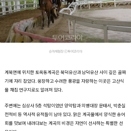
승마체험장 ⓒ투어코리아
계북면에 위치한 토옥동계곡은 북덕유산과 남덕유산 사이 깊은 골짜
기에 자리 잡았다. 웅장하고 수려한 풍광을 자랑하는 이곳은 고산식
물 채집 연구지로도 알려져 있다.
주변에는 심상사 5층 석탑이었던 양악탑과 의병대장 문태서, 박춘실
전적비 등 역사적 유적들이 남아 있다. 맑은 계곡물에서 양식한 송어
회를 맛보며 내려다보는 계곡의 비경은 자연이 선사하는 특별한 선