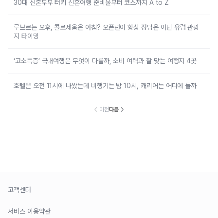
30대 신혼부부 터키 신혼여행 준비물부터 코스까지 A to Z
루브르는 오후, 콜로세움은 아침? 오픈런이 항상 정답은 아닌 유럽 관광
지 타이밍
‘고소득층’ 국내여행은 무엇이 다를까, 소비 여력과 잘 맞는 여행지 4곳
호텔은 오전 11시에 나왔는데 비행기는 밤 10시, 캐리어는 어디에 둘까
이전
다음
고객센터
서비스 이용약관