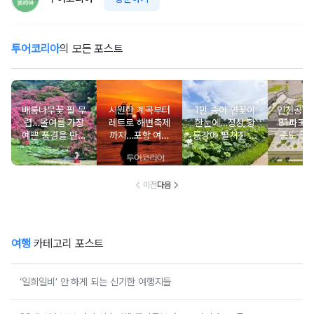
투어코리아
의 모든 포스트
배롱나무꽃 필 무
시원한 계곡부터
1만 송이 연꽃이
인천공항 앞
렵…올여름 가장
레트로 해변축제
한눈에…장성 황
81파크'
예쁜 풍경을 만나
까지…포항 여름
룡강에 펼쳐진 여
종도 5성
는 여행
여행 완전정복
름 수채화
트와 체
시
이전
다음
여행
카테고리 포스트
‘일희일비’ 안 하게 되는 신기한 여행지들