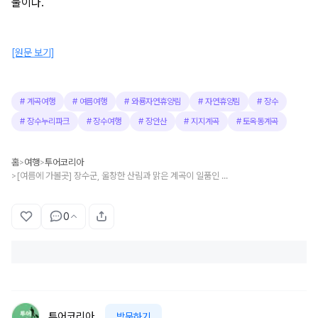
물이다.
[원문 보기]
#
계곡여행
#
여름여행
#
와룡자연휴양림
#
자연휴양림
#
장수
#
장수누리파크
#
장수여행
#
장안산
#
지지계곡
#
토옥동계곡
홈
여행
투어코리아
>
>
[여름에 가볼곳] 장수군, 울창한 산림과 맑은 계곡이 일품인 녹색휴식처
>
0
투어코리아
방문하기