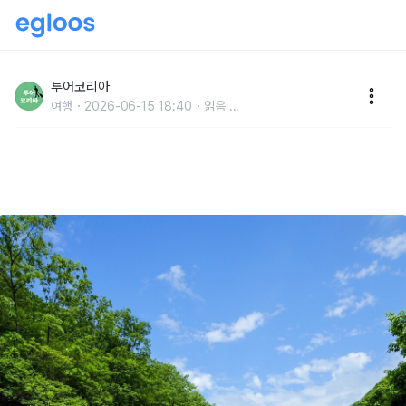
[여름에 가볼곳] 장수군, 울창한 산림과 맑은 계곡이 일
품인 녹색휴식처
투어코리아
여행
2026-06-15 18:40
읽음
...