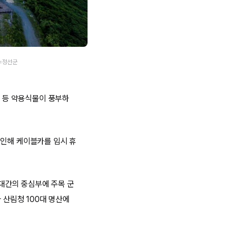
진=정선군
초 등 약용식물이 풍부하
 인해 케이블카를 임시 휴
대간의 중심부에 주목 군
산림청 100대 명산에