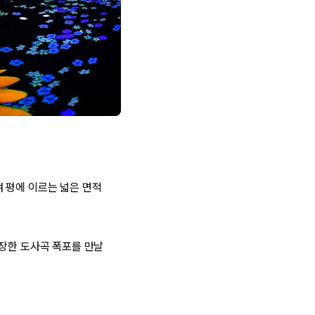
 평에 이르는 넓은 면적
웅장한 도사곡 폭포를 만날