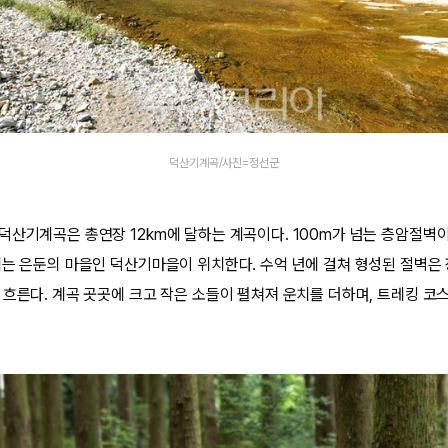
덕산기계곡/사진=정선군
덕산기계곡은 총연장 12km에 달하는 계곡이다. 100m가 넘는 층암절벽
에는 은둔의 마을인 덕산기마을이 위치한다. 수억 년에 걸쳐 형성된 절벽은
 흐른다. 계곡 곳곳에 크고 작은 소들이 펼쳐져 운치를 더하며, 트레킹 코스