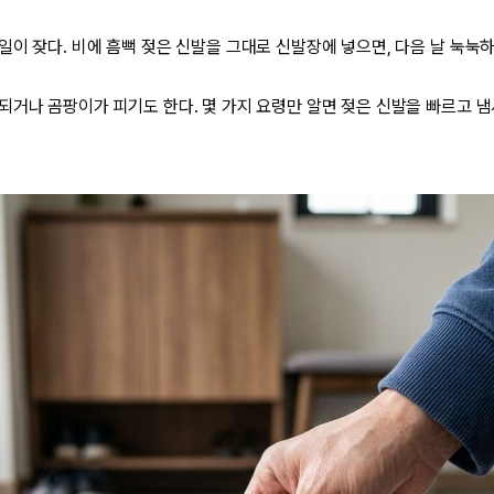
일이 잦다. 비에 흠뻑 젖은 신발을 그대로 신발장에 넣으면, 다음 날 눅눅하
거나 곰팡이가 피기도 한다. 몇 가지 요령만 알면 젖은 신발을 빠르고 냄새