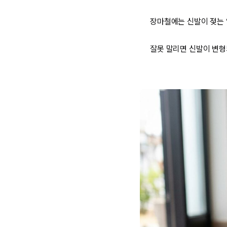
장마철에는 신발이 젖는 
잘못 말리면 신발이 변형되