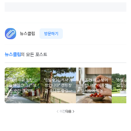
뉴스클립
방문하기
뉴스클립
의 모든 포스트
"이제 무료 입장으
"8월 23일까지 개
"무조건 떼고 넣어
"8월 금
로 바꼈습니다" 보
장입니다" 캠핑장
야 합니다" 여름철
요일은 
는 순간 경건해지
과 소나무 숲길이
도시락에 방울토
다" 이번
고 마음이 편안해
붙어있는 조용한
마토 꼭지 그대로
무료로 
지는 사찰 여행지
남해 해수욕장
넣으면 생기는 일
한 의미 
이전
다음