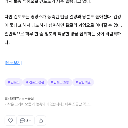
너지 보충 식품으로 건포도가 자주 활용되고 있다.
다만 건포도는 영양소가 농축된 만큼 열량과 당분도 높아진다. 건강
에 좋다고 해서 과도하게 섭취하면 칼로리 과잉으로 이어질 수 있다.
일반적으로 하루 한 줌 정도의 적당한 양을 섭취하는 것이 바람직하
다.
[원문 보기]
#
건포도
#
건포도 성분
#
건포도 효능
#
말린 과일
홈
라이프
뉴스클립
>
>
'작은 크기에 모든 게 농축되어 있습니다..' 아주 조금만 먹고도, 영양 성분 흡수 대량으로 할 수 있는 과일
>
0