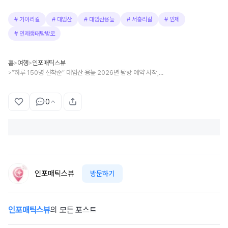
#
가아리길
#
대암산
#
대암산용늪
#
서흥리길
#
인제
#
인제생태탐방로
홈
여행
인포매틱스뷰
>
>
“하루 150명 선착순” 대암산 용늪 2026년 탐방 예약 시작, 서흥리길 & 가아리길 어디로?
>
0
인포매틱스뷰
방문하기
인포매틱스뷰
의 모든 포스트