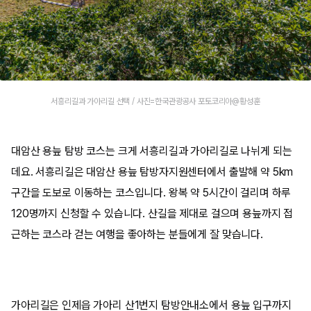
서흥리길과 가아리길 선택 / 사진=한국관광공사 포토코리아@황성훈
대암산 용늪 탐방 코스는 크게 서흥리길과 가아리길로 나뉘게 되는
데요. 서흥리길은 대암산 용늪 탐방자지원센터에서 출발해 약 5km
구간을 도보로 이동하는 코스입니다. 왕복 약 5시간이 걸리며 하루
120명까지 신청할 수 있습니다. 산길을 제대로 걸으며 용늪까지 접
근하는 코스라 걷는 여행을 좋아하는 분들에게 잘 맞습니다.
가아리길은 인제읍 가아리 산1번지 탐방안내소에서 용늪 입구까지