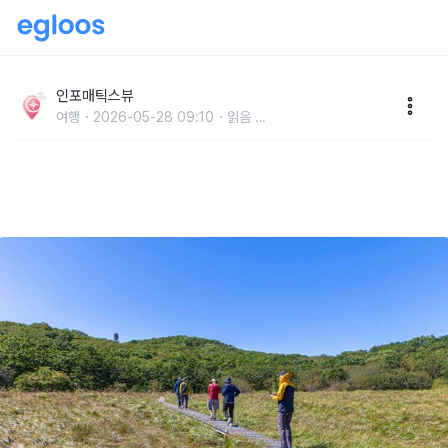
“하루 150명 선착순” 대암산 용늪 2026년 탐방 예약 시
작, 서흥리길 & 가아리길 어디로?
인포매틱스뷰
여행
2026-05-28 09:10
읽음
...