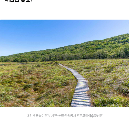
대암산 용늪이란? / 사진=한국관광공사 포토코리아@황성훈