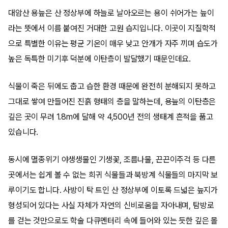
대암산 용늪은 산 정상부에 하늘로 날아오르는 용이 쉬어가는 늪이
라는 뜻에서 이름 붙여진 거대한 고원 습지입니다. 이곳이 지질학적
으로 특별한 이유는 평균 기온이 매우 낮고 안개가 자주 끼며 습도가
높은 독특한 미기후 덕분에 이탄층이 발달했기 때문인데요.
식물이 죽은 뒤에도 춥고 습한 환경 때문에 완전히 분해되지 못하고
그대로 쌓여 만들어진 진흙 형태의 층을 말하는데, 용늪의 이탄층은
깊은 곳이 무려 1.8m에 달해 약 4,500년 전의 생태계 흔적을 품고
있습니다.
동시에 멸종위기 야생생물인 기생꽃, 조름나물, 끈끈이주걱 등 다른
곳에서는 쉽게 볼 수 없는 희귀 식물들과 북방계 식물들의 마지막 보
루이기도 합니다. 사방이 탁 트인 산 정상부에 이토록 드넓은 늪지가
형성되어 있다는 사실 자체가 자연의 신비로움을 자아내며, 탐방로
를 걷는 것만으로도 학술 다큐멘터리 속에 들어와 있는 듯한 깊은 몰