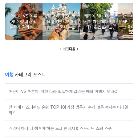
어린이 VS 어른
전 세계 디즈니랜
캐리어 하나 더 챙
한국에서
이! 취향 따라 확
드 순위 TOP 10!
겨야 하는 도쿄 빈
시던 사
실하게 갈리는 해
가장 방문자 수가
티지 & 스트리트
고 돌아
외 여행지 맞대결
많은 성지는 어디
쇼핑 스폿
와인 도
일까?
이전
다음
여행
카테고리 포스트
어린이 VS 어른이! 취향 따라 확실하게 갈리는 해외 여행지 맞대결
전 세계 디즈니랜드 순위 TOP 10! 가장 방문자 수가 많은 성지는 어디일
까?
캐리어 하나 더 챙겨야 하는 도쿄 빈티지 & 스트리트 쇼핑 스폿