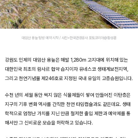
대암산 용늪 탐방 예약 시작 / 사진=한국관광공사 포토코리아@황성훈
강원도 인제의 대암산 용늪은 해발 1,280m 고지대에 위치해 있는
대한민국 최초의 람사르 협약 습지이자 유네스코 생태계보전지역,
그리고 천연기념물 제246호로 지정된 국내 유일의 고층습원입니다.
수천 년의 세월 동안 썩지 않은 식물체들이 쌓여 만들어진 이탄층은
지구의 기후 변화 역사를 간직한 천연 타임캡슐과도 같은데요. 생태
학적으로 엄청난 가치를 지닌 만큼 철저한 출입 제한과 예약제를 통
해서만 그 신비로운 모습을 허락하고 있습니다.