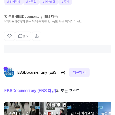
#
선상먹방
#
수작업
#
어부의삶
#
주낙
홈
푸드
EBSDocumentary (EBS 다큐)
>
>
치사율 80%의 맹독 뒤에 숨겨진 맛, 독도 겨울 복어잡이 선원들의 사투
>
0
EBSDocumentary (EBS 다큐)
방문하기
EBSDocumentary (EBS 다큐)
의 모든 포스트
코로나 키즈 언어
100세 시대, 나이
입마저 버리고 연
유럽 폭염