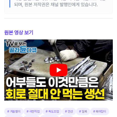
원본 영상 보기
#
겨울별미
#
극한직업
#
독도조업
#
만선
#
밀복
#
복어잡이