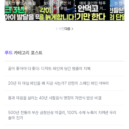
지연 현상과 세 돌
보다 먼저 늙는 이
애에 올인한 하루
는 한국의
전 상호작용의 중
유와 인생 후반전
살이, 생존을 거스
기술과 
요성
을 바꾸는 시간의
르는 기묘한 번식
비밀
전략
이전
다음
푸드
카테고리 포스트
끝이 좋아야 다 좋다: 디저트 와인에 담긴 멈춤의 지혜
20년 뒤 마실 와인을 왜 지금 사는가? 강헌의 스페인 와인 야부리
몸과 마음을 살리는 40년 사찰음식 명장의 자연식 밥상 비결
500년 전통의 부산 금정산성 막걸리, 100% 수제 누룩이 지켜낸 우리
술의 진가