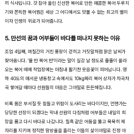
끼 식사입니다. 갓 잡아 올린 신선한 복어로 만든 매콤한 복어 두루치
기와 쫀득한 복어찜은 세상 그 어디에서도 맛볼 수 없는 최고의 별미
이자 인생의 위로가 되어줍니다.
5. 만선의 꿈과 어부들이 바다를 떠나지 못하는 이유
조업 4일째, 며칠간의 거친 풍랑이 걷히고 거짓말처럼 맑은 날씨가
찾아옵니다. '물 반 복어 반'이라는 말이 실감 날 정도로 줄줄이 올라
오는 복어 떼에 작업장에는 마침내 활기찬 웃음꽃이 피어납니다. 영
하 40도의 매서운 냉동창고 속에서도 10kg짜리 복어 상자가 차곡차
곡 쌓여갈 때마다 선원들의 마음은 그야말로 든든해집니다.
비록 몸은 부서질 듯 힘들고 위험이 도사리는 바다이지만, 언젠가는
당당한 선장이 되겠다는 막내 선원의 다짐처럼 어부들은 내일의 희
망을 품고 다시 바다로 나갑니다. 칠흑 같은 어둠을 뚫고 묵묵히 제
자리를 지키며 정직한 땀방울을 흘리는 이들의 삶이야말로 진정 아