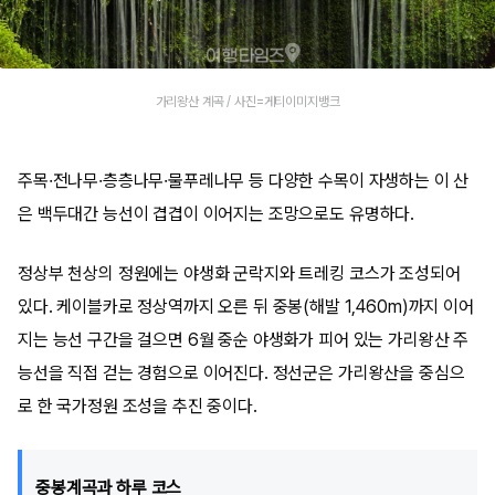
가리왕산 계곡 / 사진=게티이미지뱅크
주목·전나무·층층나무·물푸레나무 등 다양한 수목이 자생하는 이 산
은 백두대간 능선이 겹겹이 이어지는 조망으로도 유명하다.
정상부 천상의 정원에는 야생화 군락지와 트레킹 코스가 조성되어
있다. 케이블카로 정상역까지 오른 뒤 중봉(해발 1,460m)까지 이어
지는 능선 구간을 걸으면 6월 중순 야생화가 피어 있는 가리왕산 주
능선을 직접 걷는 경험으로 이어진다. 정선군은 가리왕산을 중심으
로 한 국가정원 조성을 추진 중이다.
중봉계곡과 하루 코스