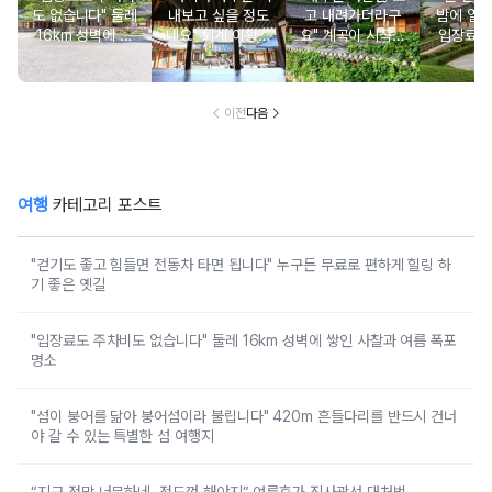
도 없습니다" 둘레
내보고 싶을 정도
고 내려가더라구
밤에 열
16km 성벽에 쌓
네요" 퇴계 이황이
요" 계곡이 시작되
입장료 
인 사찰과 여름 폭
직접 지어 더욱 유
는 입구에 있는 사
산책길과
포 명소
명해진 서당
찰
품인 전
이전
다음
여행
카테고리 포스트
"걷기도 좋고 힘들면 전동차 타면 됩니다" 누구든 무료로 편하게 힐링 하
기 좋은 옛길
"입장료도 주차비도 없습니다" 둘레 16km 성벽에 쌓인 사찰과 여름 폭포
명소
"섬이 붕어를 닮아 붕어섬이라 불립니다" 420m 흔들다리를 반드시 건너
야 갈 수 있는 특별한 섬 여행지