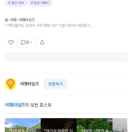
#
정선 계곡
#
정선 여행지
홈
여행
여행타임즈
>
>
"케이블카도 있어서 너무 편합니다" 이른 더위에 사람들이 몰리고 있는 계곡 트레킹 코스
>
0
여행타임즈
방문하기
여행타임즈
의 모든 포스트
"입장료도 주차비
"여기서 하루만 지
"대부분 사찰만 보
"한 달에