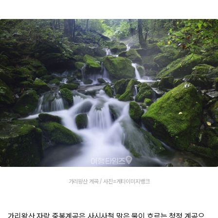
가리왕산 계곡 / 사진=게티이미지뱅크
가리왕산 자락 중봉계곡은 사시사철 맑은 물이 흐르는 청정 계곡으