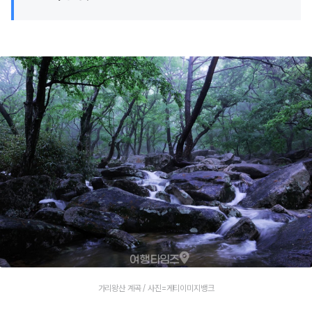
가리왕산 계곡 / 사진=게티이미지뱅크