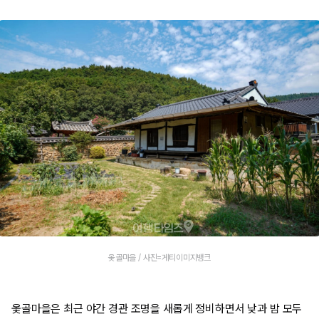
옻골마을 / 사진=게티이미지뱅크
옻골마을은 최근 야간 경관 조명을 새롭게 정비하면서 낮과 밤 모두