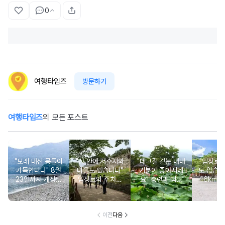
0
여행타임즈
방문하기
여행타임즈
의 모든 포스트
"모래 대신 몽돌이
"성 안에 저수지와
"데크길 걷는 내내
"입장료
가득합니다" 8월
마을도 있습니다"
기분이 좋아지네
도 없습니
23일까지 개장되
입장료와 주차비
요" 홍련과 백련
16km 
는 조용한 몽돌 해
도 무료인 성벽 산
연꽃이 가득한 입
인 사찰과
수욕장
책 코스
장료 무료 여행지
포 
이전
다음