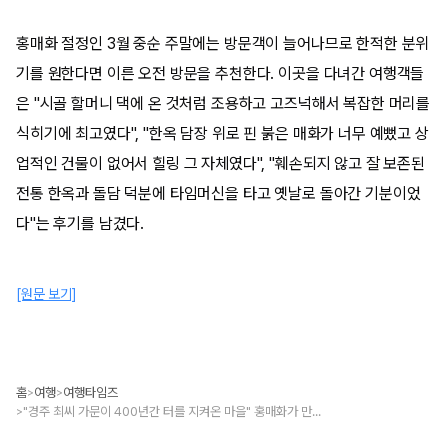
홍매화 절정인 3월 중순 주말에는 방문객이 늘어나므로 한적한 분위
기를 원한다면 이른 오전 방문을 추천한다. 이곳을 다녀간 여행객들
은 "시골 할머니 댁에 온 것처럼 조용하고 고즈넉해서 복잡한 머리를
식히기에 최고였다", "한옥 담장 위로 핀 붉은 매화가 너무 예뻤고 상
업적인 건물이 없어서 힐링 그 자체였다", "훼손되지 않고 잘 보존된
전통 한옥과 돌담 덕분에 타임머신을 타고 옛날로 돌아간 기분이었
다"는 후기를 남겼다.
[원문 보기]
홈
여행
여행타임즈
>
>
"경주 최씨 가문이 400년간 터를 지켜온 마을" 홍매화가 만개한 봄꽃 명소 한옥마을
>