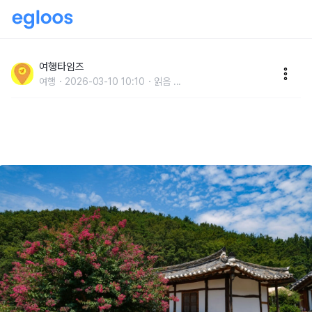
"경주 최씨 가문이 400년간 터를 지켜온 마을" 홍매화
가 만개한 봄꽃 명소 한옥마을
여행타임즈
여행
2026-03-10 10:10
읽음
...