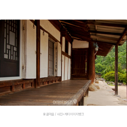
옻골마을 / 사진=게티이미지뱅크