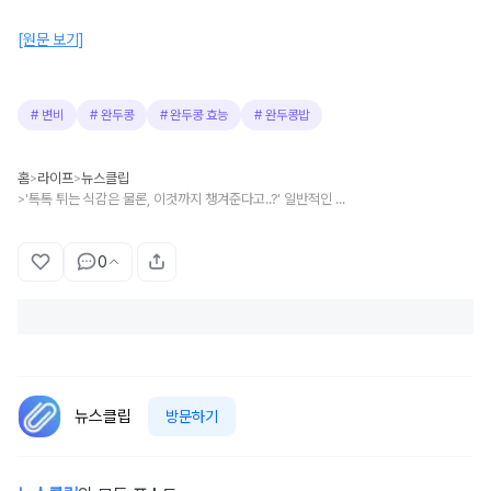
[원문 보기]
#
변비
#
완두콩
#
완두콩 효능
#
완두콩밥
홈
라이프
뉴스클립
>
>
'톡톡 튀는 식감은 물론, 이것까지 챙겨준다고..?' 일반적인 흰쌀밥보다 완두콩밥 먹어야 되는 사람 특징
>
0
뉴스클립
방문하기