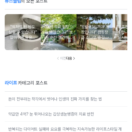
뉴스클립
의 모든 포스트
"떡처럼 된 밥도
"이제 무료 입장으
"8월 23일까지 개
"무조건 
살릴 수 있습니다"
로 바꼈습니다" 보
장입니다" 캠핑장
야 합니다
알아두면 유용한
는 순간 경건해지
과 소나무 숲길이
도시락에
물 많은 진 밥 살
고 마음이 편안해
붙어있는 조용한
마토 꼭
리는 방법
지는 사찰 여행지
남해 해수욕장
넣으면 
이전
다음
라이프
카테고리 포스트
돈이 전부라는 착각에서 벗어나 인생의 진짜 가치를 찾는 법
약값만 4억? 눈 튀어나오는 갑상샘눈병증의 치료 반전
반복되는 다이어트 실패와 요요를 극복하는 지속가능한 라이프스타일 개