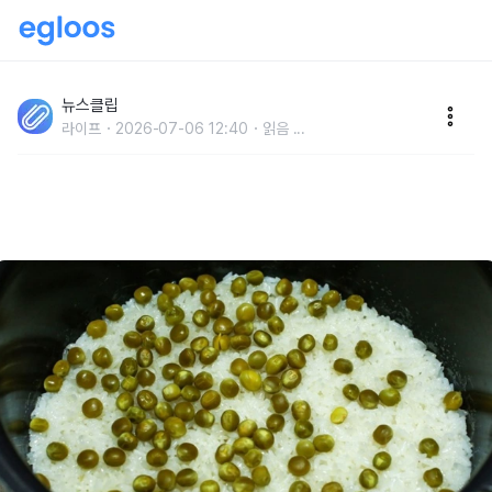
'톡톡 튀는 식감은 물론, 이것까지 챙겨준다고..?' 일반적
인 흰쌀밥보다 완두콩밥 먹어야 되는 사람 특징
뉴스클립
라이프
2026-07-06 12:40
읽음
...