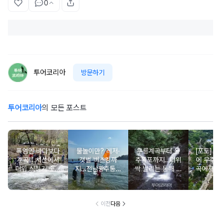
0
투어코리아
방문하기
투어코리아
의 모든 포스트
폭염엔 바다보다
물놀이만? 레저·
무릉계곡부터 용
[포토] 8일, 15일
계곡!…서산에서
갯벌·버스킹까
추폭포까지…더위
에 무주
더위 식히기 좋은
지…전남광주통합
싹 날리는 동해 계
곡에서 
시원한 자연 명소
특별시 해수욕장
곡·폭포 명소 5
관광 콘
5
50곳 '여름 축제
통 낙화놀
장'
벤트 행
이전
다음