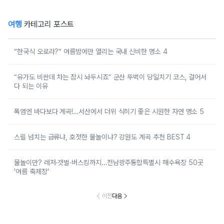
여행
카테고리 포스트
“한국식 오로라?” 여름밤에만 열리는 국내 신비한 명소 4
“유가도 비싼데 차는 잠시 놔두시죠” 군산 뚜벅이 당일치기 코스, 걸어서
다 되는 이유
폭염엔 바다보다 계곡!…서산에서 더위 식히기 좋은 시원한 자연 명소 5
스릴 넘치는 급류냐, 호젓한 물놀이냐? 강원도 계곡 추천 BEST 4
물놀이만? 레저·갯벌·버스킹까지…전남광주통합특별시 해수욕장 50곳
'여름 축제장'
이전
다음