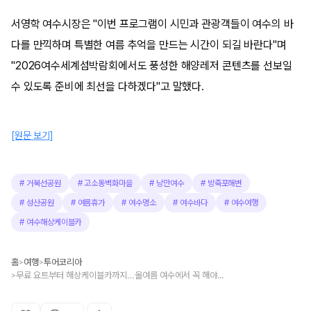
서영학 여수시장은 "이번 프로그램이 시민과 관광객들이 여수의 바
다를 만끽하며 특별한 여름 추억을 만드는 시간이 되길 바란다"며
"2026여수세계섬박람회에서도 풍성한 해양레저 콘텐츠를 선보일
수 있도록 준비에 최선을 다하겠다"고 말했다.
[원문 보기]
#
거북선공원
#
고소동벽화마을
#
낭만여수
#
방죽포해변
#
성산공원
#
여름휴가
#
여수명소
#
여수바다
#
여수여행
#
여수해상케이블카
홈
여행
투어코리아
>
>
무료 요트부터 해상케이블카까지…올여름 여수에서 꼭 해야 할 바다 여행
>