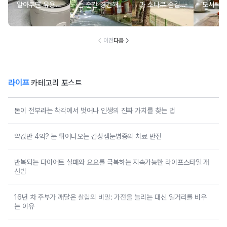
알아두면 유용한
는 순간 경건해지
과 소나무 숲길이
도시락에
물 많은 진 밥 살
고 마음이 편안해
붙어있는 조용한
마토 꼭
리는 방법
지는 사찰 여행지
남해 해수욕장
넣으면 
이전
다음
라이프
카테고리 포스트
돈이 전부라는 착각에서 벗어나 인생의 진짜 가치를 찾는 법
약값만 4억? 눈 튀어나오는 갑상샘눈병증의 치료 반전
반복되는 다이어트 실패와 요요를 극복하는 지속가능한 라이프스타일 개
선법
16년 차 주부가 깨달은 살림의 비밀: 가전을 늘리는 대신 일거리를 비우
는 이유