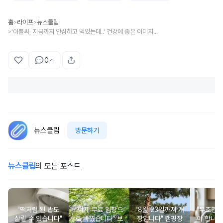
홈
라이프
뉴스클립
>
>
'아뿔싸, 지금까지 안심하고 먹었는데..' 건강에 좋은 이미지지만, 사실 '췌장' 혹사 시킬 수 있는 '이 음식'
>
0
뉴스클립
방문하기
뉴스클립
의 모든 포스트
"떡처럼 된 밥도
"이제 무료 입장으
"8월 23일까지 개
"무조건 
살릴 수 있습니다"
로 바꼈습니다" 보
장입니다" 캠핑장
야 합니다