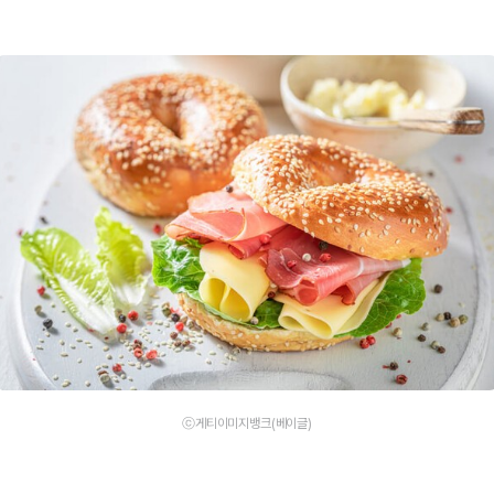
ⓒ게티이미지뱅크(베이글)