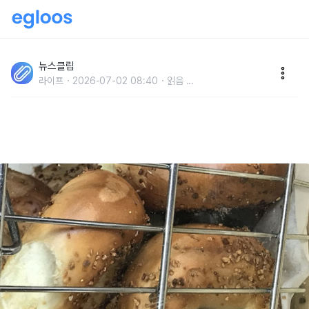
'아뿔싸, 지금까지 안심하고 먹었는데..' 건강에 좋은 이
미지지만, 사실 '췌장' 혹사 시킬 수 있는 '이 음식'
뉴스클립
라이프
2026-07-02 08:40
읽음
...