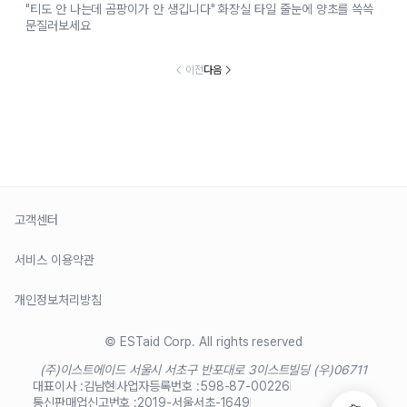
"티도 안 나는데 곰팡이가 안 생깁니다" 화장실 타일 줄눈에 양초를 쓱쓱
문질러보세요
이전
다음
고객센터
서비스 이용약관
개인정보처리방침
© ESTaid Corp. All rights reserved
(주)이스트에이드 서울시 서초구 반포대로 3
이스트빌딩 (우)06711
대표이사 :
김남현
사업자등록번호 :
598-87-00226
통신판매업신고번호 :
2019-서울서초-1649