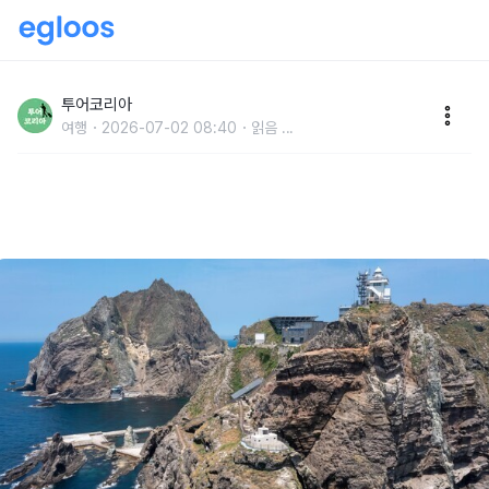
동쪽 밤바다 배들의 길잡이, 경북 '아름다운 등대 7선'
투어코리아
여행
2026-07-02 08:40
읽음
...