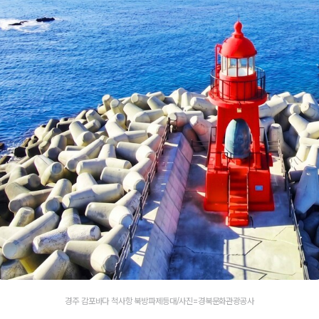
경주 감포바다 척사항 북방파제등대/사진=경북문화관광공사