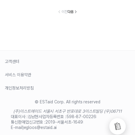
이전
다음
고객센터
서비스 이용약관
개인정보처리방침
© ESTaid Corp. All rights reserved
(주)이스트에이드 서울시 서초구 반포대로 3
이스트빌딩 (우)06711
대표이사 :
김남현
사업자등록번호 :
598-87-00226
통신판매업신고번호 :
2019-서울서초-1649
E-mail)
egloos@estaid.ai