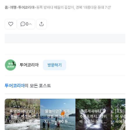
홈
여행
투어코리아
동쪽 밤바다 배들의 길잡이, 경북 '아름다운 등대 7선'
>
>
>
0
투어코리아
방문하기
투어코리아
의 모든 포스트
폭염엔 바다보다
물놀이만? 레저·
무릉계곡부터 용
[포토] 8일, 15일
계곡!…서산에서
갯벌·버스킹까
추폭포까지…더위
에 무주
더위 식히기 좋은
지…전남광주통합
싹 날리는 동해 계
곡에서 
시원한 자연 명소
특별시 해수욕장
곡·폭포 명소 5
관광 콘