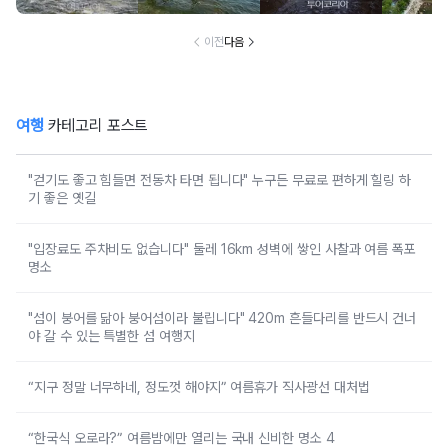
5
50곳 '여름 축제
통 낙화놀
장'
벤트 행
이전
다음
여행
카테고리 포스트
"걷기도 좋고 힘들면 전동차 타면 됩니다" 누구든 무료로 편하게 힐링 하
기 좋은 옛길
"입장료도 주차비도 없습니다" 둘레 16km 성벽에 쌓인 사찰과 여름 폭포
명소
"섬이 붕어를 닮아 붕어섬이라 불립니다" 420m 흔들다리를 반드시 건너
야 갈 수 있는 특별한 섬 여행지
“지구 정말 너무하네, 정도껏 해야지” 여름휴가 직사광선 대처법
“한국식 오로라?” 여름밤에만 열리는 국내 신비한 명소 4