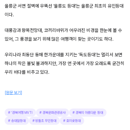
울릉군 서면 절벽에 우뚝선 ‘울릉도 등대’는 울릉군 최초의 유인등대
이다.
대풍감과 향목전망대, 코끼리바위가 어우러진 비경을 한눈에 볼 수
있어, 그 풍경을 보기 위해 많은 여행객이 찾는 곳이기도 하다.
우리나라 최동단 동해 한가운데를 지키는 ‘독도등대’는 멀리서 보면
하나의 작은 불빛 불과하지만, 가장 먼 곳에서 가장 오래도록 굳건히
우리 바다를 비추고 있다.
[원문 보기]
#
‘경북여행 MVTI
#
경북문화관광공사
#
경북의 아름다운 등대
#
송대말등대
#
왕돌초 무인등대
#
호미곶등대