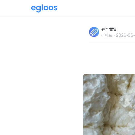
'순두부 아닙니다..' 근육 줄어들기 시작하는 5
뉴스클립
는 '고단백질' 식품 정체
라이프
2026-06-