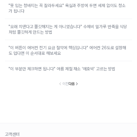
"못 입는 청바지는 꼭 잘라두세요" 욕실과 주방에 두면 세제 없이도 청소
가 됩니다
"오래 치댄다고 쫄깃해지는 게 아니었습니다" 수제비 밀가루 반죽을 식당
처럼 쫄깃하게 만드는 방법
"이 버튼이 에어컨 전기 요금 절약에 핵심입니다" 에어컨 26도로 설정해
도 덥다면 이 순서대로 해보세요
"이 부분만 체크하면 됩니다" 여름 제철 채소 '애호박' 고르는 방법
이전
다음
고객센터