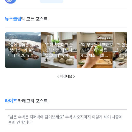
뉴스클립
의 모든 포스트
"섬이 붕어를 닮아
"오래 치댄다고 쫄
"이 부분만 체크하
"뒷면을 
붕어섬이라 불립
깃해지는 게 아니
면 됩니다" 여름
하게 알 
니다" 420m 흔들
었습니다" 수제비
제철 채소 '애호박'
다" 싱싱
다리를 반드시 건
밀가루 반죽을 식
고르는 방법
한눈에 
너야 갈 수 있는
당처럼 쫄깃하게
림 
특별한 섬 여행지
만드는 방법
이전
다음
라이프
카테고리 포스트
"남은 수박은 지퍼백에 담아보세요" 수박 사오자마자 이렇게 해야 나중에
후회 안 합니다