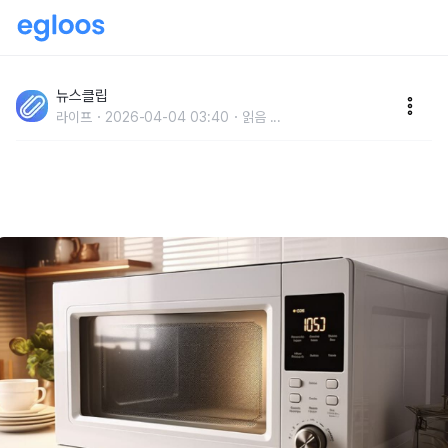
"전자레인지 청소 또 미루셨나요?" 전자레인지 청소를
미뤘을 때 냄새보다 '이 문제' 크다
뉴스클립
라이프
2026-04-04 03:40
읽음
...