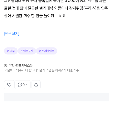
그랑플라스 광장 근처 골목길에 숨겨진 3,000여 종의 맥주를 파는
로컬 펍에 앉아 달콤한 벨기에식 와플이나 감자튀김(프리츠)을 안주
삼아 시원한 맥주 한 잔을 들이켜 보세요.
[원문 보기]
#
맥주
#
맥주도시
#
전세계맥주
홈
여행
인포매틱스뷰
>
>
“물보다 맥주가 더 쌉니다” 물 사먹을 돈 아까워서 매일 맥주 마시게 되는 도시 BEST 4
>
0