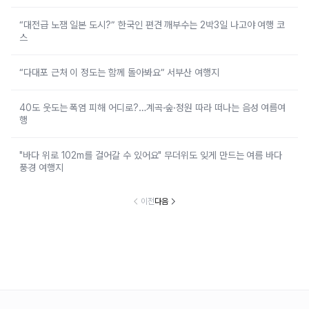
“대전급 노잼 일본 도시?” 한국인 편견 깨부수는 2박3일 나고야 여행 코
스
“다대포 근처 이 정도는 함께 돌아봐요” 서부산 여행지
40도 웃도는 폭염 피해 어디로?…계곡·숲·정원 따라 떠나는 음성 여름여
행
"바다 위로 102m를 걸어갈 수 있어요" 무더위도 잊게 만드는 여름 바다
풍경 여행지
이전
다음