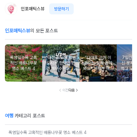
인포매틱스뷰
방문하기
인포매틱스뷰
의 모든 포스트
폭염일수록 고혹
“대전급 노잼 일본
“다대포 근처 이
7일간 폭
적인 배롱나무꽃
도시?” 한국인 편
정도는 함께 돌아
신 못차
명소 베스트 4
견 깨부수는 2박3
봐요” 서부산 여행
먹고 노는
일 나고야 여행 코
지
제
스
이전
다음
여행
카테고리 포스트
폭염일수록 고혹적인 배롱나무꽃 명소 베스트 4