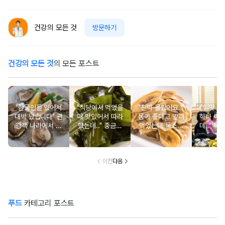
건강의 모든 것
방문하기
건강의 모든 것
의 모든 포스트
"한국인들 있어서
"식당에서 먹었을
"진짜 몰랐어요.."
"입맛 없
대박 났습니다" 관
때 맛있어서 따라
몸에 좋다고 말려
하나 싸
광객 나라에서 남
했는데.." 중금속
먹었는데 독소를
데.." 북
녀노소 보양식처
싹 다 빠질 줄 몰
먹고 있었던 의외
외로 안 
럼 먹는 음식
랐어요
의 음식
건
이전
다음
푸드
카테고리 포스트