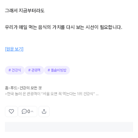
그래서 지금부터라도
우리가 매일 먹는 음식의 가치를 다시 보는 시선이 필요합니다.
[원문 보기]
#
건강식
#
관광객
#
돌솥비빔밥
홈
푸드
건강의 모든 것
>
>
한국 놀러 온 관광객이 "서울 오면 꼭 먹는다는 1위 건강식" 아무도 몰랐습니다.
>
0