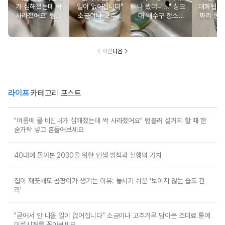
가 심해졌는데 싹
일이 없어집니다"
나 봤더니..." 싱크
대화됩니다
사라졌어요" 텀블
소금이나 고추가
대 배수구 청소해
짜리 동
러 설거지 할 때
루 담아둔 조미료
도 냄새난다면 물
서 운동
한 숟가락 넣고 흔
통에 이쑤시개를
넘침 방지 구멍을
넣어
들어보세요
꽂아보세요
보세요
이전
다음
라이프
카테고리 포스트
"여름에 물 비린내가 심해졌는데 싹 사라졌어요" 텀블러 설거지 할 때 한
숟가락 넣고 흔들어보세요
40대에 돌아본 2030을 위한 인생 법칙과 실행의 가치
집이 깨끗해도 곰팡이가 생기는 이유: 놓치기 쉬운 '보이지 않는 습도 관
리'
"굳어서 안 나올 일이 없어집니다" 소금이나 고추가루 담아둔 조미료 통에
이쑤시개를 꽂아보세요