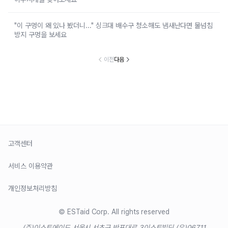
"이 구멍이 왜 있나 봤더니..." 싱크대 배수구 청소해도 냄새난다면 물넘침
방지 구멍을 보세요
이전
다음
고객센터
서비스 이용약관
개인정보처리방침
© ESTaid Corp. All rights reserved
(주)이스트에이드 서울시 서초구 반포대로 3
이스트빌딩 (우)06711