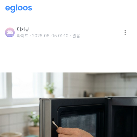
"여길 청소 안 하면 냄새 계속 납니다" 전자레인지 청소
할 때 자주 빠트리는 부위는 '이곳' 입니다
더카뷰
라이프
2026-06-05 01:10
읽음
...