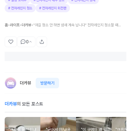
#
살림 노하우
#
전자레인지 내부 청소
#
전자레인지 냄새
#
전자레인지 청소
#
전자레인지 회전판
홈
라이프
더카뷰
"여길 청소 안 하면 냄새 계속 납니다" 전자레인지 청소할 때 자주 빠트리는 부위는 '이곳' 입니다
>
>
>
0
더카뷰
방문하기
더카뷰
의 모든 포스트
"여름에 물 비린내
"굳어서 안 나올
"이 구멍이 왜 있
"여름에 