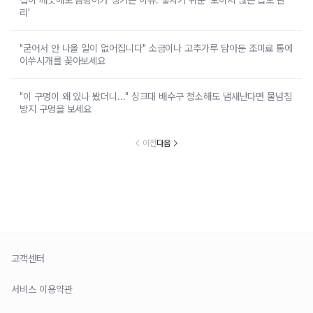
집이 깨끗해도 곰팡이가 생기는 이유: 놓치기 쉬운 '보이지 않는 습도 관
리'
"굳어서 안 나올 일이 없어집니다" 소금이나 고추가루 담아둔 조미료 통에
이쑤시개를 꽂아보세요
"이 구멍이 왜 있나 봤더니..." 싱크대 배수구 청소해도 냄새난다면 물넘침
방지 구멍을 보세요
이전
다음
고객센터
서비스 이용약관