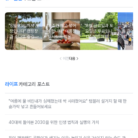
"8월 23일까지 개
"무조건 떼고 넣어
"8월 금요일과 토
"바다 위로
장입니다" 캠핑장
야 합니다" 여름철
요일은 무료입니
를 걸어갈
과 소나무 숲길이
도시락에 방울토
다" 이번 여름에
요" 무더
붙어있는 조용한
마토 꼭지 그대로
무료로 입장 가능
만드는 
남해 해수욕장
넣으면 생기는 일
한 의미 있는 여행
풍경 
지
이전
다음
라이프
카테고리 포스트
"여름에 물 비린내가 심해졌는데 싹 사라졌어요" 텀블러 설거지 할 때 한
숟가락 넣고 흔들어보세요
40대에 돌아본 2030을 위한 인생 법칙과 실행의 가치