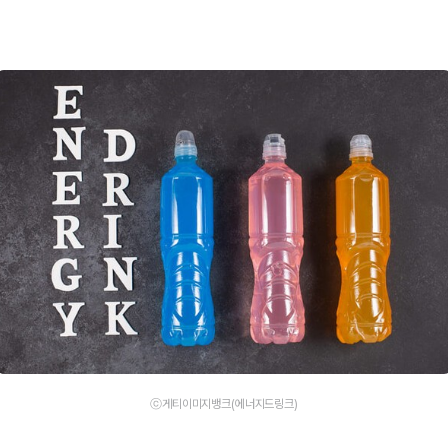
ⓒ게티이미지뱅크(에너지드링크)