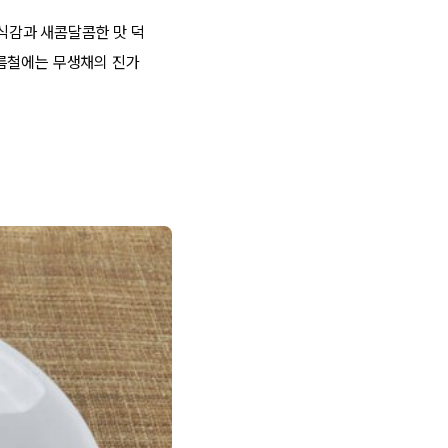
 식감과 새콤달콤한 맛 덕
여름철에는 무생채의 진가