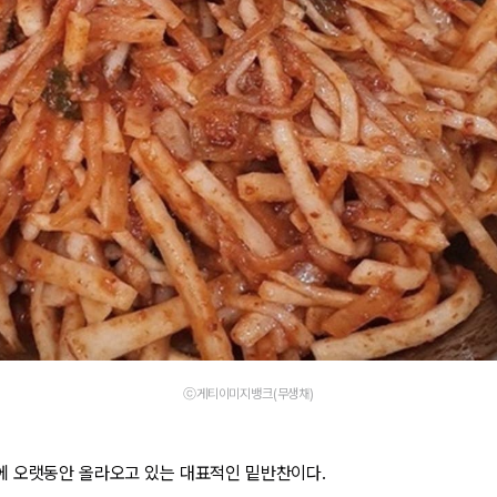
ⓒ게티이미지뱅크(무생채)
에 오랫동안 올라오고 있는 대표적인 밑반찬이다.