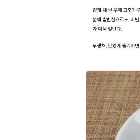
얇게 채 썬 무에 고춧가루
분에 밥반찬으로도, 비빔
가 더욱 빛난다.
무생채, 맛있게 즐기려면