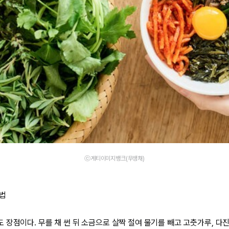
ⓒ게티이미지뱅크(무생채)
리법
장점이다. 무를 채 썬 뒤 소금으로 살짝 절여 물기를 빼고 고춧가루, 다진 