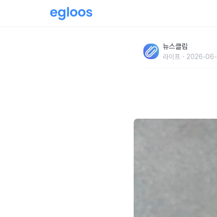
'정말 기분이 나아질까요..?' 울적할 때 커피 한
뉴스클립
래된 이야기의 '진실'
라이프
2026-06-