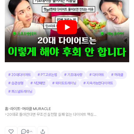
#
20대다이어트
#
PT고르는법
#
기초대사량
#
다이어트
#
머라클
#
습관성형
#
식단패턴
#
웨이트트레이닝
#
지속가능한다이어트
#
퍼스널트레이닝
홈
라이프
머라클 MURACLE
>
>
20대로 돌아간다면 무조건 실천할 실패 없는 다이어트 핵심 원칙 4가지
>
0