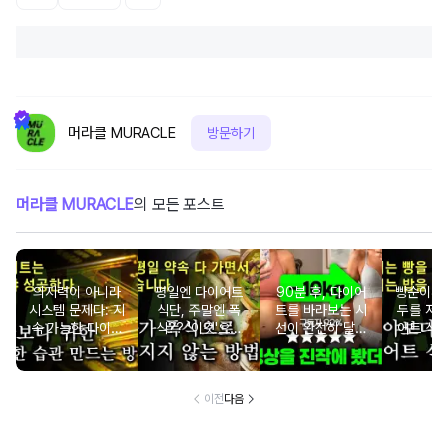
머라클 MURACLE
방문하기
머라클 MURACLE
의 모든 포스트
의지력이 아니라
평일엔 다이어트
90분 후, 다이어
빵순이&
시스템 문제다: 지
식단, 주말엔 폭
트를 바라보는 시
두를 저격할
속 가능한 다이어
식?? '이것'으로
선이 완전히 달라
어트 식단
트 습관 7단계
벗어나세요.
집니다
가
이전
다음