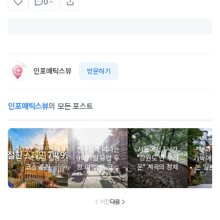
0
인포매틱스뷰
방문하기
인포매틱스뷰
의 모든 포스트
2030 절친 스페
친구들과 떠나는
서울에서 1시간
“엔화 저
인 7박 9일 일정
9박11일 유럽 우
"강원도 안 부러
가봐야죠”
코스 추천
정 여행! 이 코스
운" 계곡의 정체
는 일본
면 싸울일 ‘NO’
이전
다음