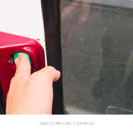
아날로그식 개폐 시스템 / ⓒ인포매틱스뷰