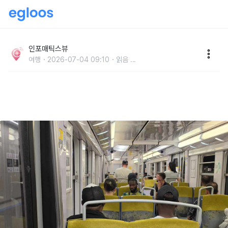
한국인이라면 천인공노할 파리 메트로(지하철) 문화?
인포매틱스뷰
여행
2026-07-04 09:10
읽음
...