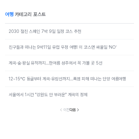
여행
카테고리 포스트
2030 절친 스페인 7박 9일 일정 코스 추천
친구들과 떠나는 9박11일 유럽 우정 여행! 이 코스면 싸울일 ‘NO’
계곡·숲·왕실 유적까지…한여름 성주에서 꼭 가볼 곳 5선
12~15℃ 동굴부터 계곡·유람선까지…폭염 피해 떠나는 단양 여름여행
서울에서 1시간 "강원도 안 부러운" 계곡의 정체
이전
다음