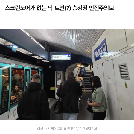
스크린도어가 없는 탁 트인(?) 승강장 안전주의보
야생 그 자체인 파리 메트로 / ⓒ인포매틱스뷰