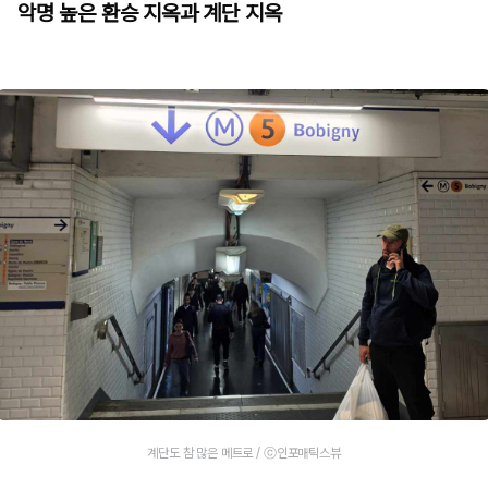
악명 높은 환승 지옥과 계단 지옥
계단도 참 많은 메트로 / ⓒ인포매틱스뷰