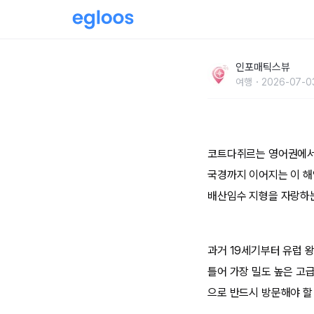
코트다쥐르 프렌치 리비에라에서 놓치면 안될 명
인포매틱스뷰
여행
2026-07-03
코트다쥐르는 영어권에서
국경까지 이어지는 이 해
배산임수 지형을 자랑하
과거 19세기부터 유럽 
틀어 가장 밀도 높은 고
으로 반드시 방문해야 할