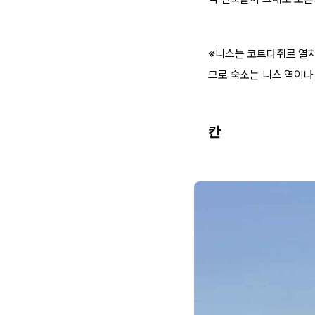
※니스는 코트다쥐르 열차
므로 숙소는 니스 역이나
칸