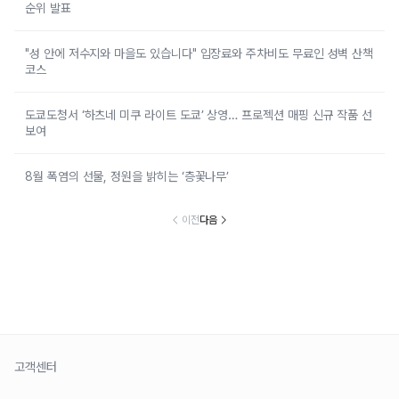
순위 발표
"성 안에 저수지와 마을도 있습니다" 입장료와 주차비도 무료인 성벽 산책
코스
도쿄도청서 ‘하츠네 미쿠 라이트 도쿄’ 상영… 프로젝션 매핑 신규 작품 선
보여
8월 폭염의 선물, 정원을 밝히는 ‘층꽃나무’
이전
다음
고객센터