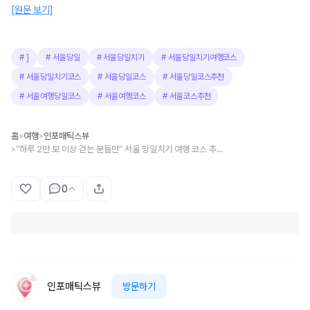
[원문 보기]
#
]
#
서울당일
#
서울당일치기
#
서울당일치기여행코스
#
서울당일치기코스
#
서울당일코스
#
서울당일코스추천
#
서울여행당일코스
#
서울여행코스
#
서울코스추천
홈
여행
인포매틱스뷰
>
>
“하루 2만 보 이상 걷는 분들만” 서울 당일치기 여행 코스 추천 TOP 5
>
0
인포매틱스뷰
방문하기