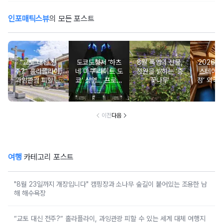
인포매틱스뷰
의 모든 포스트
“교토 대신 전
도쿄도청서 ‘하츠
8월 폭염의 선물,
2026 
주?” 홀라플라이,
네 미쿠 라이트 도
정원을 밝히는 ‘층
스테이 ‘
과잉관광 피할 수
쿄’ 상영… 프로젝
꽃나무’
정’ 외국
있는 세계 대체 여
션 매핑 신규 작품
도 ‘서울
행지 순위 발표
선보여
이전
다음
여행
카테고리 포스트
"8월 23일까지 개장입니다" 캠핑장과 소나무 숲길이 붙어있는 조용한 남
해 해수욕장
“교토 대신 전주?” 홀라플라이, 과잉관광 피할 수 있는 세계 대체 여행지