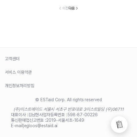
이전
다음
고객센터
서비스 이용약관
개인정보처리방침
© ESTaid Corp. All rights reserved
(주)이스트에이드 서울시 서초구 반포대로 3
이스트빌딩 (우)06711
대표이사 :
김남현
사업자등록번호 :
598-87-00226
통신판매업신고번호 :
2019-서울서초-1649
E-mail)
egloos@estaid.ai