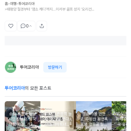
홈
여행
투어코리아
>
>
태평양 절경부터 ‘염소 캐디’까지…미서부 골프 성지 ‘오리건 트레일’ 뜬다
>
0
투어코리아
방문하기
투어코리아
의 모든 포스트
송훈 셰프와 동문
외국인 관광객 늘
청송 가볼 만한
40도 웃
시장 장보고 ‘몸국’
자 ‘호스텔’ 뜬다…
곳, 주왕산 용연폭
피해 어
만들어요!… 13일
야놀자파트너스,
포와 얼음골 힐링
곡·숲·정
‘제주미행’ 특별회
‘스테이 아리재’ 4
코스
떠나는 