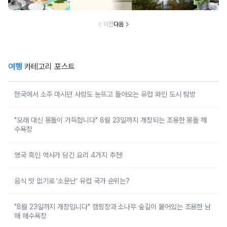
차 운영
곳 출점
여
이전
다음
여행
카테고리 포스트
한국에서 소주 마시던 사람도 눈뜨고 돌아오는 유럽 와인 도시 탐방
"모래 대신 몽돌이 가득합니다" 8월 23일까지 개장되는 조용한 몽돌 해
수욕장
영국 흑인 역사가 담긴 요리 4가지 추천!
음식 맛 없기로 ‘소문난’ 유럽 국가 순위는?
"8월 23일까지 개장입니다" 캠핑장과 소나무 숲길이 붙어있는 조용한 남
해 해수욕장