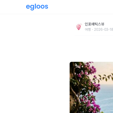
포지타노 당일치기 가능할까? 아말피 소렌토와 
인포매틱스뷰
트 추천
여행
2026-03-18