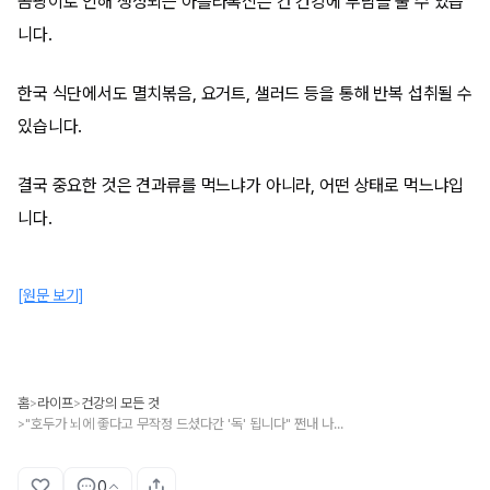
곰팡이로 인해 생성되는 아플라톡신은 간 건강에 부담을 줄 수 있습
니다.
한국 식단에서도 멸치볶음, 요거트, 샐러드 등을 통해 반복 섭취될 수
있습니다.
결국 중요한 것은 견과류를 먹느냐가 아니라, 어떤 상태로 먹느냐입
니다.
[원문 보기]
홈
라이프
건강의 모든 것
>
>
"호두가 뇌에 좋다고 무작정 드셨다간 '독' 됩니다" 쩐내 나는 견과류의 무서운 진실
>
0