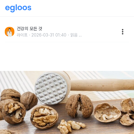
"호두가 뇌에 좋다고 무작정 드셨다간 '독' 됩니다" 쩐내
나는 견과류의 무서운 진실
건강의 모든 것
라이프
2026-03-31 01:40
읽음
...