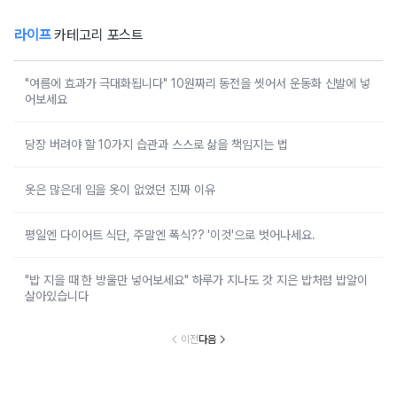
라이프
카테고리 포스트
"여름에 효과가 극대화됩니다" 10원짜리 동전을 씻어서 운동화 신발에 넣
어보세요
당장 버려야 할 10가지 습관과 스스로 삶을 책임지는 법
옷은 많은데 입을 옷이 없었던 진짜 이유
평일엔 다이어트 식단, 주말엔 폭식?? '이것'으로 벗어나세요.
"밥 지을 때 한 방울만 넣어보세요" 하루가 지나도 갓 지은 밥처럼 밥알이
살아있습니다
이전
다음