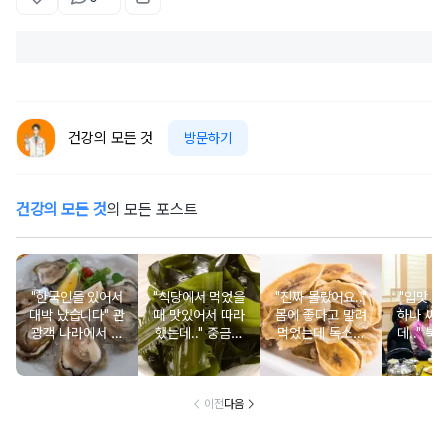
건강의 모든 것
방문하기
건강의 모든 것
의 모든 포스트
"한국인들 있어서
"식당에서 먹었을
"진짜 몰랐어요.."
"입맛 없
대박 났습니다" 관
때 맛있어서 따라
몸에 좋다고 말려
하나 싸
광객 나라에서 남
했는데.." 중금속
먹었는데 독소를
데.." 북
녀노소 보양식처
싹 다 빠질 줄 몰
먹고 있었던 의외
외로 안 
럼 먹는 음식
랐어요
의 음식
건
이전
다음