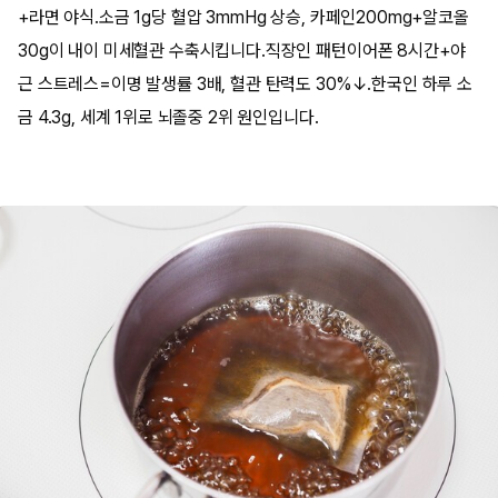
+라면 야식.소금 1g당 혈압 3mmHg 상승, 카페인200mg+알코올
30g이 내이 미세혈관 수축시킵니다.직장인 패턴이어폰 8시간+야
근 스트레스=이명 발생률 3배, 혈관 탄력도 30%↓.한국인 하루 소
금 4.3g, 세계 1위로 뇌졸중 2위 원인입니다.