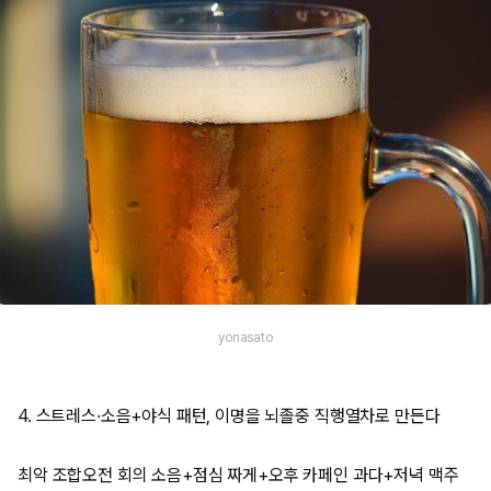
yonasato
4. 스트레스·소음+야식 패턴, 이명을 뇌졸중 직행열차로 만든다
최악 조합오전 회의 소음+점심 짜게+오후 카페인 과다+저녁 맥주