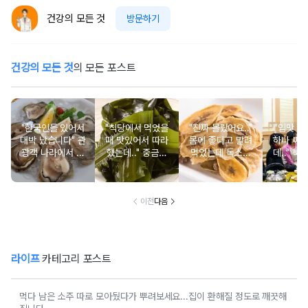
건강의 모든 것
방문하기
건강의 모든 것
의 모든 포스트
"한국인들 있어서
"식당에서 먹었을
"진짜 몰랐어요.."
"입맛 없
대박 났습니다" 관
때 맛있어서 따라
몸에 좋다고 말려
하나 싸
광객 나라에서 남
했는데.." 중금속
먹었는데 독소를
데.." 북
녀노소 보양식처
싹 다 빠질 줄 몰
먹고 있었던 의외
외로 안 
럼 먹는 음식
랐어요
의 음식
건
이전
다음
라이프
카테고리 포스트
먹다 남은 소주 따로 모아뒀다가 뿌려보세요...집이 환해질 정도로 깨끗해