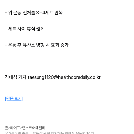
- 위 운동 전체를 3~4세트 반복
- 세트 사이 휴식 짧게
- 운동 후 유산소 병행 시 효과 증가
김태성 기자 taesung1120@healthcoredaily.co.kr
[원문 보기]
홈
라이프
헬스코어데일리
>
>
10분이면 충분… 팔뚝살 완전 제거하는 한혜진 운동법 10가지
>