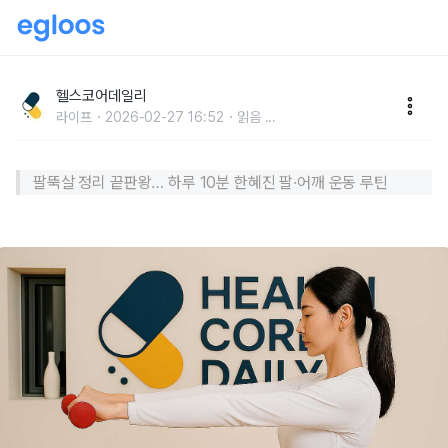
10분이면 충분… 팔뚝살 완전 제거하는 한혜진 운동법
10가지
헬스코어데일리
라이프
2026-02-27 16:52
읽음
...
​팔뚝살 정리 끝판왕… 하루 10분 한혜진 팔·어깨 운동 루틴