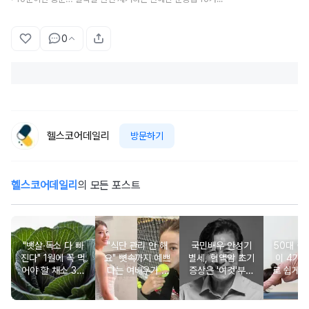
0
헬스코어데일리
방문하기
헬스코어데일리
의 모든 포스트
"뱃살·독소 다 빠
"식단 관리 안 해
국민배우 안성기
50대 
진다" 1월에 꼭 먹
요" 뼛속까지 예쁘
별세, 혈액암 초기
이 4가지
어야 할 채소 3위
다는 여배우가 4
증상은 '이것'부터
로 쉽게 
당근, 2위 비트, 1
년째 유지 중인 운
시작됩니다
세
위는?
동법