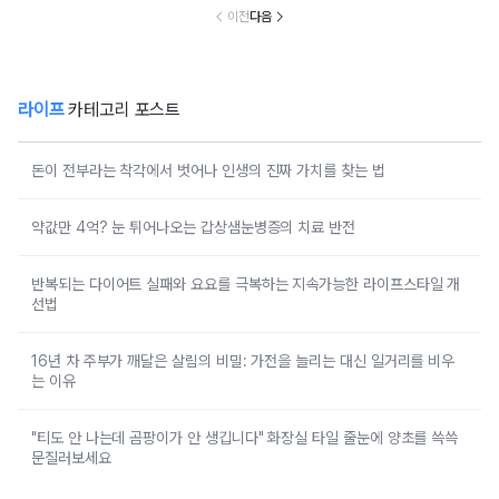
이전
다음
라이프
카테고리 포스트
돈이 전부라는 착각에서 벗어나 인생의 진짜 가치를 찾는 법
약값만 4억? 눈 튀어나오는 갑상샘눈병증의 치료 반전
반복되는 다이어트 실패와 요요를 극복하는 지속가능한 라이프스타일 개
선법
16년 차 주부가 깨달은 살림의 비밀: 가전을 늘리는 대신 일거리를 비우
는 이유
"티도 안 나는데 곰팡이가 안 생깁니다" 화장실 타일 줄눈에 양초를 쓱쓱
문질러보세요