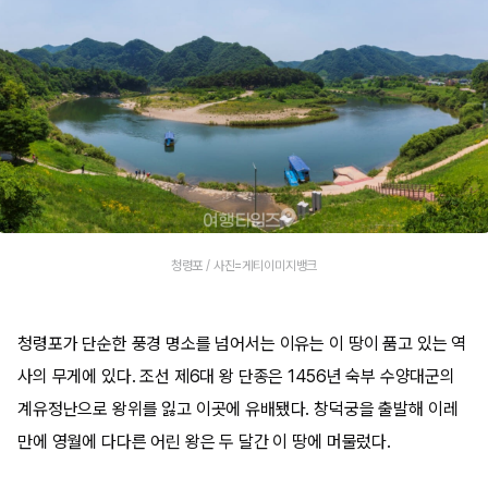
청령포 / 사진=게티이미지뱅크
청령포가 단순한 풍경 명소를 넘어서는 이유는 이 땅이 품고 있는 역
사의 무게에 있다. 조선 제6대 왕 단종은 1456년 숙부 수양대군의
계유정난으로 왕위를 잃고 이곳에 유배됐다. 창덕궁을 출발해 이레
만에 영월에 다다른 어린 왕은 두 달간 이 땅에 머물렀다.