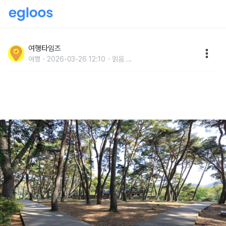
"영화 왕과 사는 남자 흥행 후 관광객 8배 폭증" 단종이
2달을 살았던 봄 역사 여행지
여행타임즈
여행
2026-03-26 12:10
읽음
...