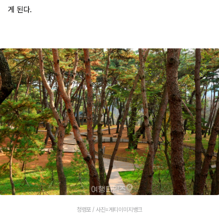
게 된다.
청령포 / 사진=게티이미지뱅크