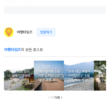
여행타임즈
방문하기
여행타임즈
의 모든 포스트
"비 온 다음 날이
"케이블카로 5분
"모래 대신 몽돌이
"성 안에
나 새벽이 대박입
이면 도착합니다"
가득합니다" 8월
마을도 
니다" 700m 넘
대구 여행 시 꼭
23일까지 개장되
입장료와
게 바위만 깔려있
가봐야 할 해발 5
는 조용한 몽돌 해
도 무료인
는 사찰 여행지
10m 야경 명소
수욕장
책 
이전
다음