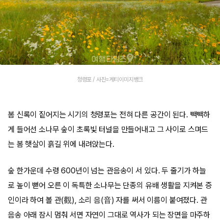
청령포 / 사진=게티이미지뱅크
봄 신록이 짙어지는 시기의 청령포는 전혀 다른 공간이 된다. 빽빽하
게 들어선 소나무 숲이 초록빛 터널을 만들어내고 그 사이로 스며드
는 봄 햇살이 흙길 위에 내려앉는다.
숲 한가운데 수령 600년이 넘는 관음송이 서 있다. 두 줄기가 하늘
로 높이 뻗어 오른 이 독특한 소나무는 단종의 유배 생활을 지켜본 증
인이라 하여 볼 관(觀), 소리 음(音) 자를 써서 이름이 붙여졌다. 관
음송 아래 잠시 멈춰 서면 자연이 그대로 역사가 되는 장면을 마주하