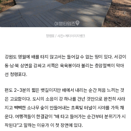
청령포 / 사진=게티이미지뱅크
강원도 영월에 배를 타지 않고서는 들어갈 수 없는 땅이 있다. 서강이
동·남·북 삼면을 감싸고 서쪽은 육육봉이라 불리는 층암절벽이 막아
선 청령포다.
편도 2~3분의 짧은 뱃길이지만 배에서 내리는 순간 처음 느끼는 것
은 고요함이다. 도시의 소음이 강 하나를 건넌 것만으로 완전히 사라
지고 빽빽한 소나무 숲이 만들어내는 초록빛 터널이 시야를 가득 채
운다. 여행객들이 한결같이 "배 타고 들어가는 순간부터 분위기가 시
작된다"고 말하는 이유가 이 첫 장면에 있다.