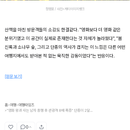
청령포 / 사진=게티이미지뱅크
산책을 마친 방문객들의 소감도 한결같다. "영화보다 더 영화 같은
분위기였고 이 공간이 실제로 존재한다는 것 자체가 놀라웠다", "봄
신록과 소나무 숲, 그리고 단종의 역사가 겹치는 이 느낌은 다른 어떤
여행지에서도 받아본 적 없는 묵직한 감동이었다"는 반응이다.
[원문 보기]
홈
여행
여행타임즈
>
>
"영화 왕과 사는 남자 흥행 후 관광객 8배 폭증" 단종이 2달을 살았던 봄 역사 여행지
>
0