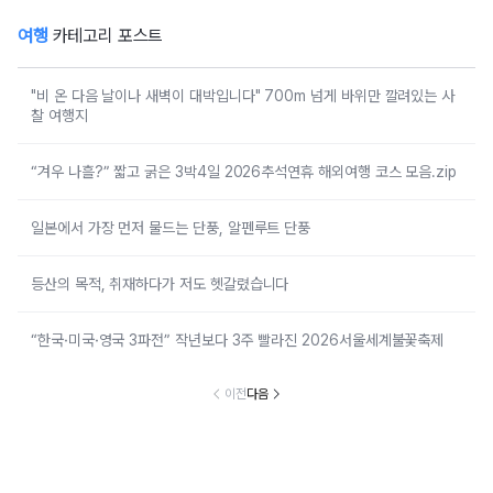
여행
카테고리 포스트
"비 온 다음 날이나 새벽이 대박입니다" 700m 넘게 바위만 깔려있는 사
찰 여행지
“겨우 나흘?” 짧고 굵은 3박4일 2026추석연휴 해외여행 코스 모음.zip
일본에서 가장 먼저 물드는 단풍, 알펜루트 단풍
등산의 목적, 취재하다가 저도 헷갈렸습니다
“한국·미국·영국 3파전” 작년보다 3주 빨라진 2026서울세계불꽃축제
이전
다음