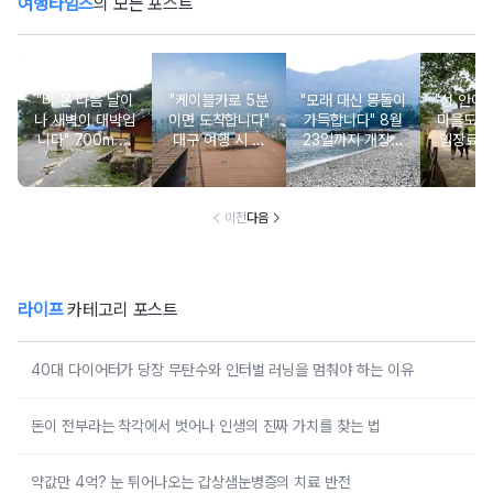
여행타임즈
의 모든 포스트
"비 온 다음 날이
"케이블카로 5분
"모래 대신 몽돌이
"성 안에
나 새벽이 대박입
이면 도착합니다"
가득합니다" 8월
마을도 
니다" 700m 넘
대구 여행 시 꼭
23일까지 개장되
입장료와
게 바위만 깔려있
가봐야 할 해발 5
는 조용한 몽돌 해
도 무료인
는 사찰 여행지
10m 야경 명소
수욕장
책 
이전
다음
라이프
카테고리 포스트
40대 다이어터가 당장 무탄수와 인터벌 러닝을 멈춰야 하는 이유
돈이 전부라는 착각에서 벗어나 인생의 진짜 가치를 찾는 법
약값만 4억? 눈 튀어나오는 갑상샘눈병증의 치료 반전